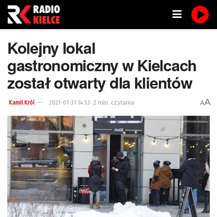
Kolejny lokal
gastronomiczny w Kielcach
został otwarty dla klientów
A
2 min. czytania
A
Kamil Król
2021-01-31 14:53