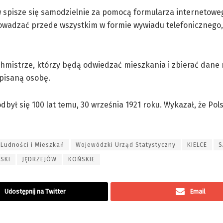
w spisze się samodzielnie za pomocą formularza internetowe
wadzać przede wszystkim w formie wywiadu telefonicznego,
chmistrze, którzy będą odwiedzać mieszkania i zbierać dane
spisaną osobę.
ył się 100 lat temu, 30 września 1921 roku. Wykazał, że Pols
Ludności i Mieszkań
Wojewódzki Urząd Statystyczny
KIELCE
S
SKI
JĘDRZEJÓW
KOŃSKIE
Udostępnij na Twitter
Email