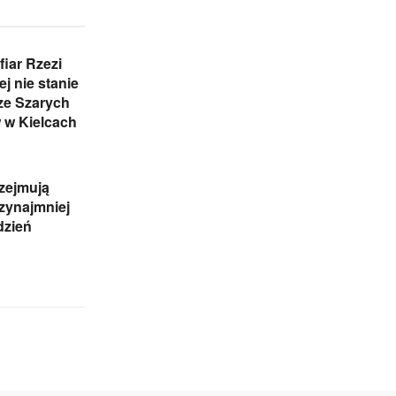
iar Rzezi
j nie stanie
ze Szarych
 w Kielcach
zejmują
rzynajmniej
dzień