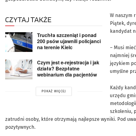
W naszym r
CZYTAJ TAKŻE
Piątek, dyr
kandydat n
Truchła szczeniąt i ponad
200 psów ujawnili policjanci
na terenie Kielc
– Musi mieć
najmniej śr
Czym jest e-rejestracja i jak
językiem p
działa? Bezpłatne
umyślne pr
webinarium dla pacjentów
Każdy kandy
POKAŻ WIĘCEJ
urzędu gmi
metodologi
szkoleniu, 
zatrudni osoby, które otrzymają najlepsze wyniki. Pod u
pozytywnych.