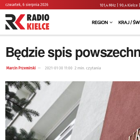
czwartek, 6 sierpnia 2026
101,4 MHz | 90,4 Kielc
REGION
KRAJ / ŚW
Będzie spis powszechn
2 min. czytania
Marcin Przemirski
2021-01-30 11:00