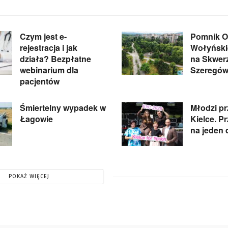
Czym jest e-
Pomnik Of
rejestracja i jak
Wołyńskie
działa? Bezpłatne
na Skwer
webinarium dla
Szeregów
pacjentów
Śmiertelny wypadek w
Młodzi pr
Łagowie
Kielce. P
na jeden 
POKAŻ WIĘCEJ