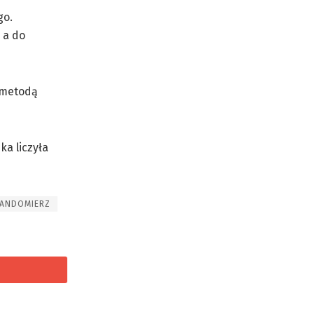
go.
 a do
 metodą
ka liczyła
ANDOMIERZ