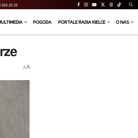
 41 200 20 20
MULTIMEDIA
POGODA
PORTALE RADIA KIELCE
O NAS
rze
A
A