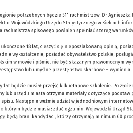
egionie potrzebnych będzie 511 rachmistrzów. Dr Agnieszka 
ektor Wojewódzkiego Urzędu Statystycznego w Kielcach infor
a rachmistrza spisowego powinien spełniać szereg warunkó
 ukończone 18 lat, cieszyć się nieposzlakowaną opinią, posia
ednie wykształcenie, posiadać obywatelstwo polskie, posługi
olskim w mowie i piśmie, nie być skazanym prawomocnym wy
zestępstwo lub umyślne przestępstwo skarbowe – wymienia.
dat będzie musiał przejść kilkuetapowe szkolenie. Po złożen
ny lub urzędu miasta otrzyma materiały dotyczące podstaw 
i spisu. Następnie weźmie udział w jednodniowym interneto
po którym będzie musiał zdać egzamin. Wojewódzki Urząd St
wagę będą brani kandydaci, którzy otrzymają minimum 60 pro