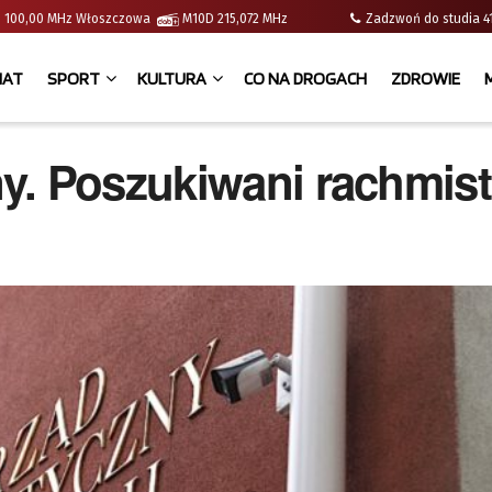
e | 100,00 MHz Włoszczowa
M10D 215,072 MHz
Zadzwoń do studia
IAT
SPORT
KULTURA
CO NA DROGACH
ZDROWIE
y. Poszukiwani rachmist