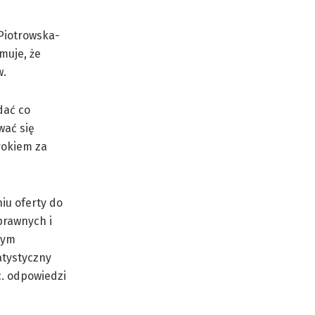
Piotrowska-
muje, że
w.
dać co
wać się
rokiem za
iu oferty do
prawnych i
wym
atystyczny
c. odpowiedzi