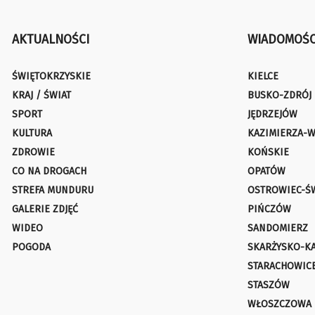
AKTUALNOŚCI
WIADOMOŚC
ŚWIĘTOKRZYSKIE
KIELCE
KRAJ / ŚWIAT
BUSKO-ZDRÓJ
SPORT
JĘDRZEJÓW
KULTURA
KAZIMIERZA-W
ZDROWIE
KOŃSKIE
CO NA DROGACH
OPATÓW
STREFA MUNDURU
OSTROWIEC-Ś
GALERIE ZDJĘĆ
PIŃCZÓW
WIDEO
SANDOMIERZ
POGODA
SKARŻYSKO-K
STARACHOWIC
STASZÓW
WŁOSZCZOWA