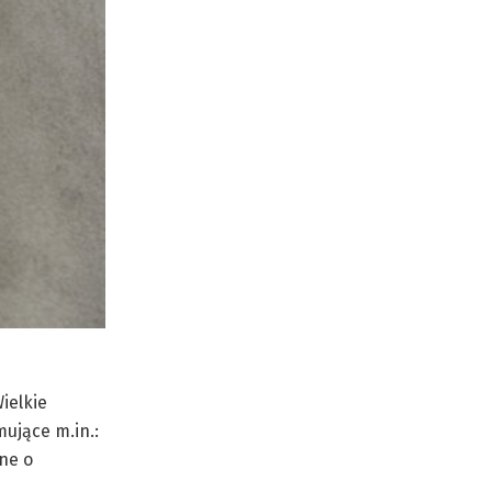
ielkie
ujące m.in.:
ne o