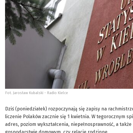
Fot. Jarosław Kubalski - Radio Kielce
Dziś (poniedziałek) rozpoczynają się zapisy na rachmist
liczenie Polaków zacznie się 1 kwietnia. W tegorocznym s
adres, poziom wykształcenia, niepełnosprawność, a takż
gospodarstwie domowym, czy relacje rodzinne.