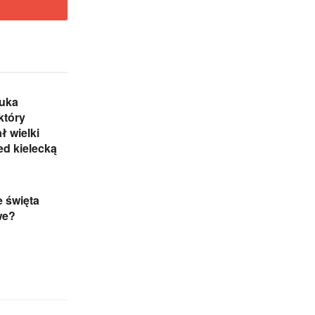
zuka
który
 wielki
ed kielecką
 święta
we?