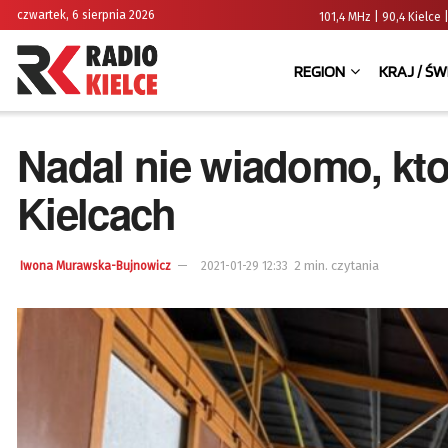
czwartek, 6 sierpnia 2026
101,4 MHz | 90,4 Kielc
REGION
KRAJ / ŚW
Nadal nie wiadomo, kt
Kielcach
2 min. czytania
Iwona Murawska-Bujnowicz
2021-01-29 12:33