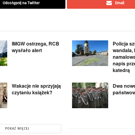
Udostępnij na Twitter
Email
IMGW ostrzega, RCB
Policja s
wysłało alert
wandala, 
namalował
napis prz
katedrą
Wakacje nie sprzyjają
Dwa nowe
czytaniu książek?
państwo
POKAŻ WIĘCEJ