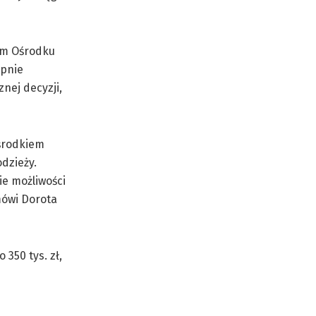
kim Ośrodku
ępnie
nej decyzji,
środkiem
dzieży.
ie możliwości
mówi Dorota
350 tys. zł,