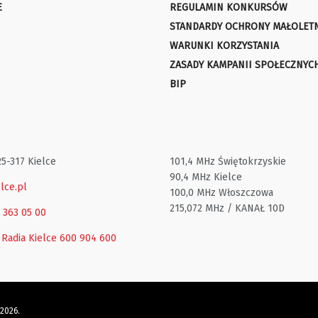
E
REGULAMIN KONKURSÓW
STANDARDY OCHRONY MAŁOLET
WARUNKI KORZYSTANIA
ZASADY KAMPANII SPOŁECZNYC
BIP
25-317 Kielce
101,4 MHz Świętokrzyskie
90,4 MHz Kielce
lce.pl
100,0 MHz Włoszczowa
215,072 MHz / KANAŁ 10D
1 363 05 00
 Radia Kielce
600 904 600
 2026.