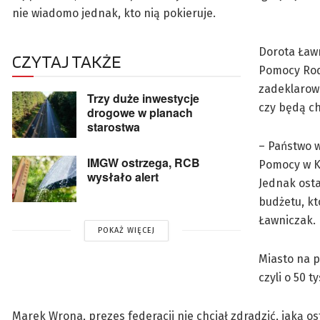
nie wiadomo jednak, kto nią pokieruje.
Dorota Ławn
CZYTAJ TAKŻE
Pomocy Rodz
zadeklarowa
Trzy duże inwestycje
czy będą c
drogowe w planach
starostwa
– Państwo 
IMGW ostrzega, RCB
Pomocy w K
wysłało alert
Jednak osta
budżetu, k
Ławniczak.
POKAŻ WIĘCEJ
Miasto na p
czyli o 50 t
Marek Wrona, prezes federacji nie chciał zdradzić, jaką o