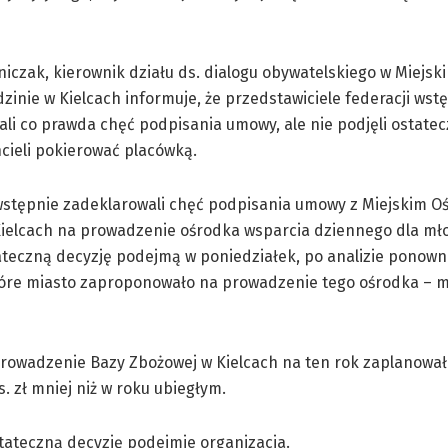
iczak, kierownik działu ds. dialogu obywatelskiego w Miejs
inie w Kielcach informuje, że przedstawiciele federacji wst
li co prawda chęć podpisania umowy, ale nie podjęli ostatecz
hcieli pokierować placówką.
wstępnie zadeklarowali chęć podpisania umowy z Miejskim O
ielcach na prowadzenie ośrodka wsparcia dziennego dla mło
teczną decyzję podejmą w poniedziałek, po analizie ponown
tóre miasto zaproponowało na prowadzenie tego ośrodka – 
rowadzenie Bazy Zbożowej w Kielcach na ten rok zaplanowało 
ys. zł mniej niż w roku ubiegłym.
stateczną decyzję podejmie organizacja.