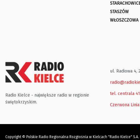
STARACHOWIC
STASZÓW
WŁOSZCZOWA
ul. Radiowa 4, 
radio@radiokie
tel. centrala 4
Radio Kielce - największe radio w regionie
świętokrzyskim.
Czerwona Linia
Copyright © Polskie Radio Regionalna Rozgłośnia w Kielcach "Radio Kielce" S.A.