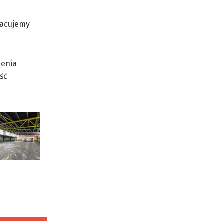
pracujemy
zenia
ść