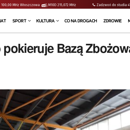
e | 100,00 MHz Włoszczowa
M10D 215,072 MHz
Zadzwoń do studia
IAT
SPORT
KULTURA
CO NA DROGACH
ZDROWIE
o pokieruje Bazą Zbożow