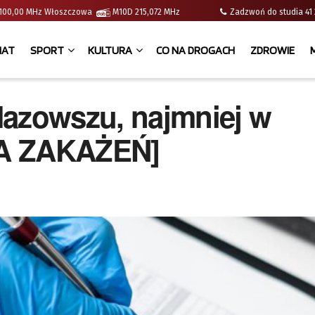
 | 100,00 MHz Włoszczowa
M10D 215,072 MHz
Zadzwoń do studia 
IAT
SPORT
KULTURA
CO NA DROGACH
ZDROWIE
Mazowszu, najmniej w
PA ZAKAŻEŃ]