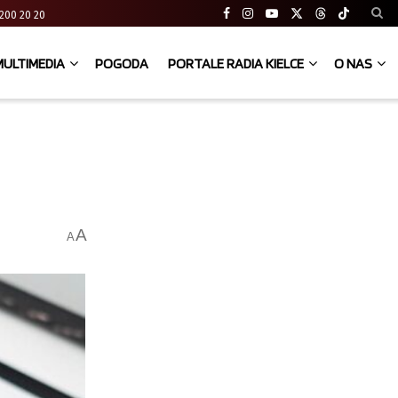
41 200 20 20
MULTIMEDIA
POGODA
PORTALE RADIA KIELCE
O NAS
A
A