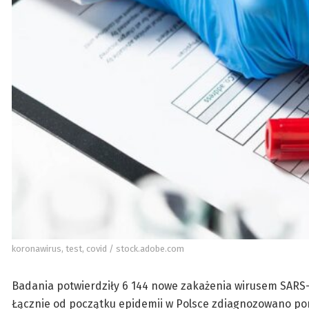
koronawirus, test, covid / stock.adobe.com
Badania potwierdziły 6 144 nowe zakażenia wirusem SARS-
Łącznie od początku epidemii w Polsce zdiagnozowano p