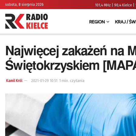
sobota, 8 sierpnia 2026
101,4 MHz | 90,4 Kielce
REGION
KRAJ / ŚW
Najwięcej zakażeń na 
Świętokrzyskiem [MA
1 min. czytania
Kamil Król
2021-01-29 10:51