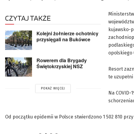
Ministerst
CZYTAJ TAKŻE
województw:
kujawsko-po
Kolejni żołnierze ochotnicy
zachodniopo
przysięgali na Bukówce
podlaskiego
opolskiego (
Rowerem dla Brygady
Świętokrzyskiej NSZ
Resort zaz
te uzupełni
POKAŻ WIĘCEJ
Na COVID-19
schorzeniam
Od początku epidemii w Polsce stwierdzono 1 502 810 prz