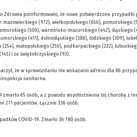
wo Zdrowia poinformowało, że nowe potwierdzone przypadki
 mazowieckiego (972), wielkopolskiego (656), pomorskiego (5
morskiego (500), warmińsko-mazurskiego (442), śląskiego (4
morskiego (411), dolnośląskiego (386), łódzkiego (309), lubel
 (254), małopolskiego (250), podkarpackiego (222), lubuskiego
145) i ze świętokrzyskiego (93).
naczył, że w sprawozdaniu nie wskazano adresu dla 86 przy
 inspekcja sanitarna.
 zmarło 65 osób, a z powodu współistnienia tej choroby z i
i 271 pacjentów. Łącznie 336 osób.
ypadków COVID-19. Zmarło 36 780 osób.