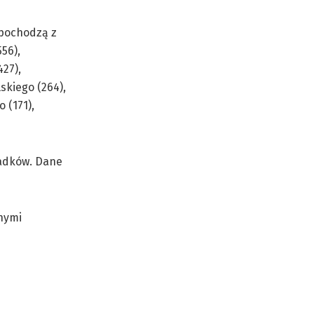
 pochodzą z
56),
27),
skiego (264),
 (171),
padków. Dane
nnymi