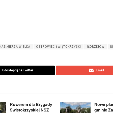
KAZIMIERZA WIELKA
OSTROWIEC ŚWIĘTOKRZYSKI
JĘDRZEJÓW
R
Udostępnij na Twitter
Email
Rowerem dla Brygady
Nowe pla
Świętokrzyskiej NSZ
gminie Z