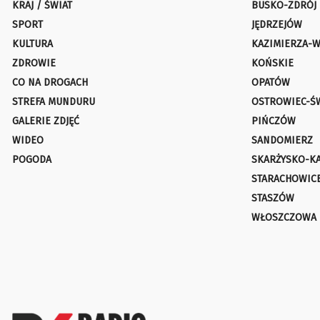
KRAJ / ŚWIAT
BUSKO-ZDRÓJ
SPORT
JĘDRZEJÓW
KULTURA
KAZIMIERZA-W
ZDROWIE
KOŃSKIE
CO NA DROGACH
OPATÓW
STREFA MUNDURU
OSTROWIEC-Ś
GALERIE ZDJĘĆ
PIŃCZÓW
WIDEO
SANDOMIERZ
POGODA
SKARŻYSKO-K
STARACHOWIC
STASZÓW
WŁOSZCZOWA