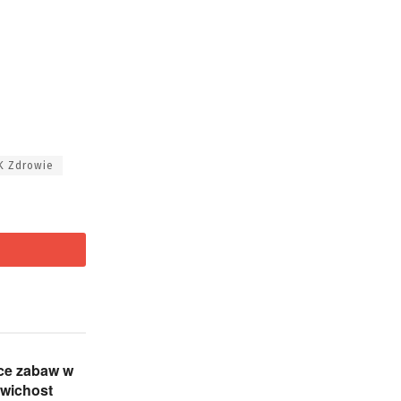
K Zdrowie
ce zabaw w
awichost