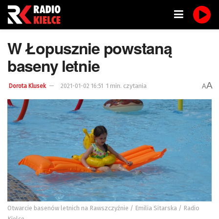
W Łopusznie powstaną
baseny letnie
A
1 min. czytania
A
Dorota Klusek
2021-01-02 16:51
Otwarcie basenów letnich na Rawszczyźnie / Emilia Sitarska / Radio
Kielce