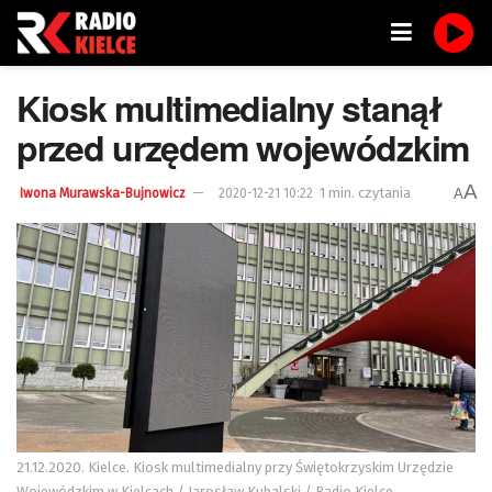
Kiosk multimedialny stanął
przed urzędem wojewódzkim
A
1 min. czytania
A
Iwona Murawska-Bujnowicz
2020-12-21 10:22
21.12.2020. Kielce. Kiosk multimedialny przy Świętokrzyskim Urzędzie
Wojewódzkim w Kielcach / Jarosław Kubalski / Radio Kielce