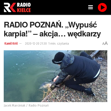
RADIO POZNAŃ. „Wypuść
karpia!” – akcja… wędkarzy
A
1 min. czytania
A
Kamil Król
2020-12-20 21:30
Jacek Marciniak / Radio Poznań