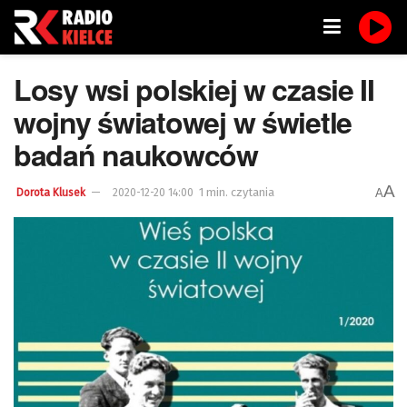
Losy wsi polskiej w czasie II
wojny światowej w świetle
badań naukowców
A
1 min. czytania
A
Dorota Klusek
2020-12-20 14:00