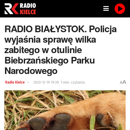
RADIO BIAŁYSTOK. Policja
wyjaśnia sprawę wilka
zabitego w otulinie
Biebrzańskiego Parku
Narodowego
A
1 min. czytania
A
Radio Kielce
2020-12-19 19:38