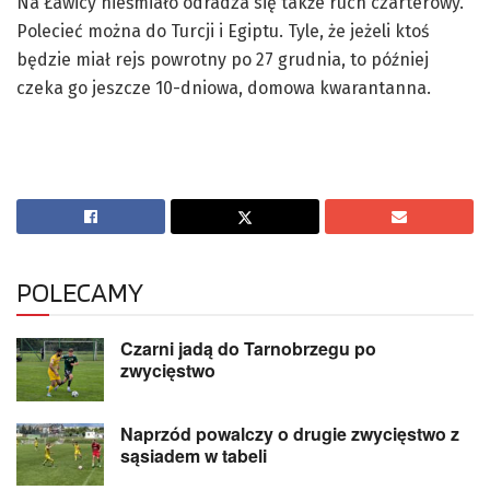
Na Ławicy nieśmiało odradza się także ruch czarterowy.
Polecieć można do Turcji i Egiptu. Tyle, że jeżeli ktoś
będzie miał rejs powrotny po 27 grudnia, to później
czeka go jeszcze 10-dniowa, domowa kwarantanna.
POLECAMY
Czarni jadą do Tarnobrzegu po
zwycięstwo
Naprzód powalczy o drugie zwycięstwo z
sąsiadem w tabeli