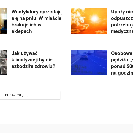
Wentylatory sprzedają
Upały nie
się na pniu. W mieście
odpuszcz
brakuje ich w
potrzebu
sklepach
medyczne
Jak używać
Osobowe
klimatyzacji by nie
pędziło 
szkodziła zdrowiu?
ponad 20
na godzi
POKAŻ WIĘCEJ