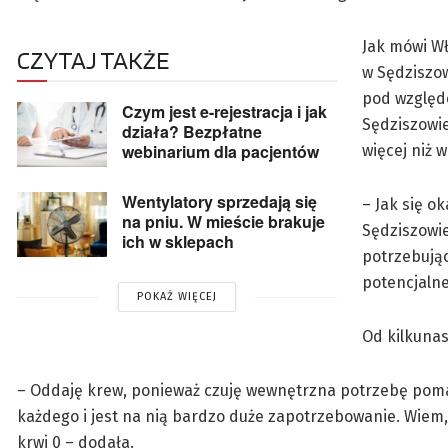
Jak mówi W
CZYTAJ TAKŻE
w Sędziszow
pod względe
Czym jest e-rejestracja i jak
Sędziszowie
działa? Bezpłatne
webinarium dla pacjentów
więcej niż 
Wentylatory sprzedają się
– Jak się o
na pniu. W mieście brakuje
Sędziszowie
ich w sklepach
potrzebują
potencjalne
POKAŻ WIĘCEJ
Od kilkunas
– Oddaję krew, ponieważ czuję wewnętrzna potrzebę pomag
każdego i jest na nią bardzo duże zapotrzebowanie. Wiem,
krwi 0 – dodała.