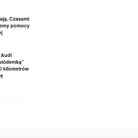
ają. Czasami
jemy pomocy
j
 Audi
„siódemką”
0 kilometrów
nę