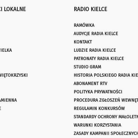
I LOKALNE
RADIO KIELCE
RAMÓWKA
AUDYCJE RADIA KIELCE
KONTAKT
IELKA
LUDZIE RADIA KIELCE
PATRONATY RADIA KIELCE
STUDIO GRAM
WIĘTOKRZYSKI
HISTORIA POLSKIEGO RADIA KIE
ABONAMENT RTV
POLITYKA PRYWATNOŚCI
AMIENNA
PROCEDURA ZGŁOSZEŃ WEWNĘ
E
REGULAMIN KONKURSÓW
STANDARDY OCHRONY MAŁOLET
WARUNKI KORZYSTANIA
ZASADY KAMPANII SPOŁECZNYC