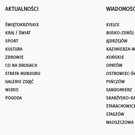
AKTUALNOŚCI
WIADOMOŚC
ŚWIĘTOKRZYSKIE
KIELCE
KRAJ / ŚWIAT
BUSKO-ZDRÓJ
SPORT
JĘDRZEJÓW
KULTURA
KAZIMIERZA-W
ZDROWIE
KOŃSKIE
CO NA DROGACH
OPATÓW
STREFA MUNDURU
OSTROWIEC-Ś
GALERIE ZDJĘĆ
PIŃCZÓW
WIDEO
SANDOMIERZ
POGODA
SKARŻYSKO-K
STARACHOWIC
STASZÓW
WŁOSZCZOWA