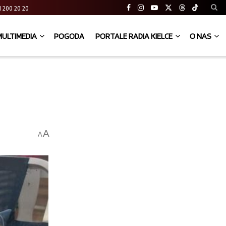
 41 200 20 20
MULTIMEDIA
POGODA
PORTALE RADIA KIELCE
O NAS
A
A