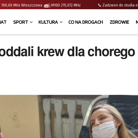
e | 100,00 MHz Włoszczowa
M10D 215,072 MHz
Zadzwoń do studia
IAT
SPORT
KULTURA
CO NA DROGACH
ZDROWIE
 oddali krew dla chorego