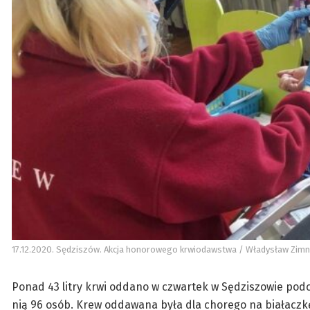
17.12.2020. Sędziszów. Akcja honorowego krwiodawstwa / Władysław Zimn
Ponad 43 litry krwi oddano w czwartek w Sędziszowie pod
nią 96 osób. Krew oddawana była dla chorego na białaczk