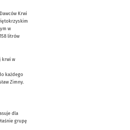
 Dawców Krwi
więtokrzyskim
rym w
158 litrów
 krwi w
 do każdego
sław Zimny.
asuje dla
właśnie grupę