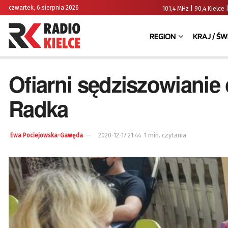
czwartek, 6 sierpnia 2026
101,4 MHz | 90,4 Kielc
REGION
KRAJ / ŚW
Ofiarni sędziszowianie
Radka
1 min. czytania
Ewa Pociejowska-Gawęda
2020-12-17 21:44