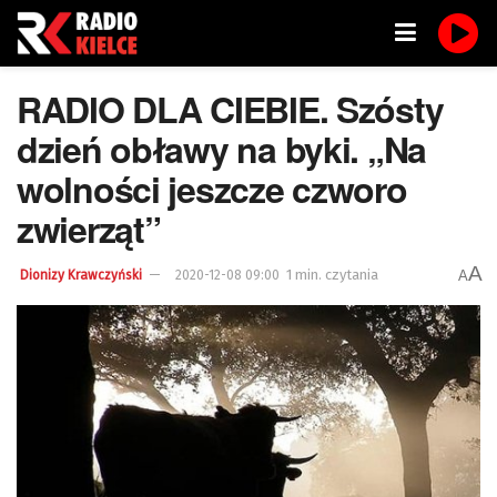
RADIO DLA CIEBIE. Szósty
dzień obławy na byki. „Na
wolności jeszcze czworo
zwierząt”
A
1 min. czytania
A
Dionizy Krawczyński
2020-12-08 09:00