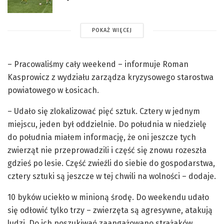
POKAŻ WIĘCEJ
– Pracowaliśmy cały weekend – informuje Roman
Kasprowicz z wydziału zarządza kryzysowego starostwa
powiatowego w Łosicach.
– Udało się zlokalizować pięć sztuk. Cztery w jednym
miejscu, jeden był oddzielnie. Do południa w niedzielę
do południa miałem informację, że oni jeszcze tych
zwierząt nie przeprowadzili i część się znowu rozeszła
gdzieś po lesie. Część zwieźli do siebie do gospodarstwa,
cztery sztuki są jeszcze w tej chwili na wolności – dodaje.
10 byków uciekło w minioną środę. Do weekendu udało
się odłowić tylko trzy – zwierzęta są agresywne, atakują
ludzi. Do ich poszukiwań zaangażowano strażaków,