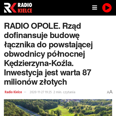
RADIO OPOLE. Rząd
dofinansuje budowę
łącznika do powstającej
obwodnicy północnej
Kędzierzyna-Koźla.
Inwestycja jest warta 87
milionów złotych
A
2 min. czytania
A
Radio Kielce
2020-11-27 19:25