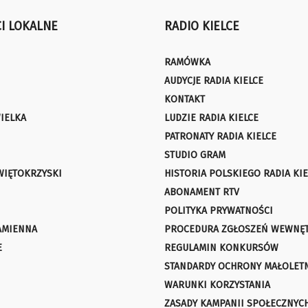
I LOKALNE
RADIO KIELCE
RAMÓWKA
AUDYCJE RADIA KIELCE
KONTAKT
IELKA
LUDZIE RADIA KIELCE
PATRONATY RADIA KIELCE
STUDIO GRAM
WIĘTOKRZYSKI
HISTORIA POLSKIEGO RADIA KIE
ABONAMENT RTV
POLITYKA PRYWATNOŚCI
AMIENNA
PROCEDURA ZGŁOSZEŃ WEWNĘ
E
REGULAMIN KONKURSÓW
STANDARDY OCHRONY MAŁOLET
WARUNKI KORZYSTANIA
ZASADY KAMPANII SPOŁECZNYC