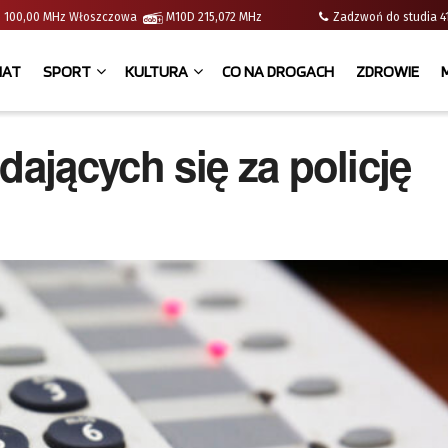
e | 100,00 MHz Włoszczowa
M10D 215,072 MHz
Zadzwoń do studia
IAT
SPORT
KULTURA
CO NA DROGACH
ZDROWIE
jących się za policję