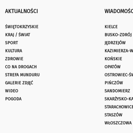
AKTUALNOŚCI
WIADOMOŚC
ŚWIĘTOKRZYSKIE
KIELCE
KRAJ / ŚWIAT
BUSKO-ZDRÓJ
SPORT
JĘDRZEJÓW
KULTURA
KAZIMIERZA-W
ZDROWIE
KOŃSKIE
CO NA DROGACH
OPATÓW
STREFA MUNDURU
OSTROWIEC-Ś
GALERIE ZDJĘĆ
PIŃCZÓW
WIDEO
SANDOMIERZ
POGODA
SKARŻYSKO-K
STARACHOWIC
STASZÓW
WŁOSZCZOWA