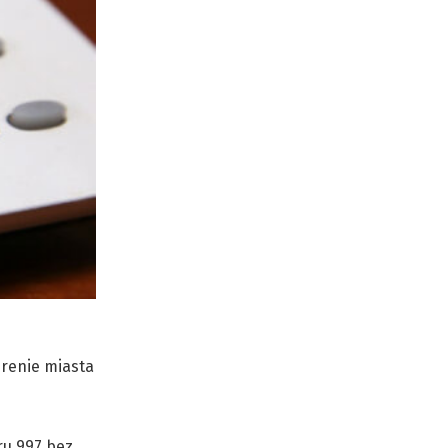
erenie miasta
ru 997 bez