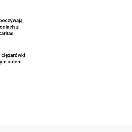
ypoczywają
oniach z
Caritas
 ciężarówki
ym autem