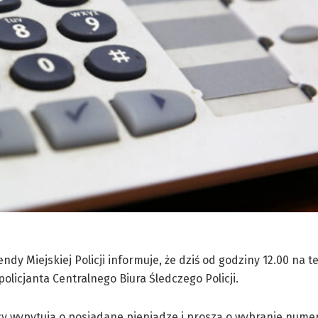
y Miejskiej Policji informuje, że dziś od godziny 12.00 na t
icjanta Centralnego Biura Śledczego Policji.
y wypytują o posiadane pieniądze i proszą o wybranie nume