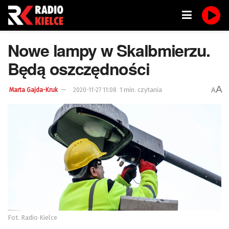
Nowe lampy w Skalbmierzu.
Będą oszczędności
A
1 min. czytania
A
Marta Gajda-Kruk
2020-11-27 11:08
Fot. Radio Kielce