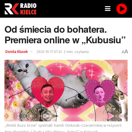
Od śmiecia do bohatera.
Premiera online w „Kubusiu”
A
2 min. czytania
A
Dorota Klusek
2020-10-17 07:33
„Wielki Buzz Grow” spektakl Kamili Oleksiak-Czerwińskiej w reżyserii
Anny Nowickiej / Teatr Lalki i Aktora „Kubuś” w Kielcach