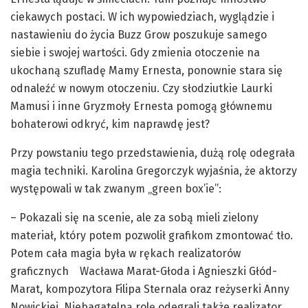
ciekawych postaci. W ich wypowiedziach, wyglądzie i
nastawieniu do życia Buzz Grow poszukuje samego
siebie i swojej wartości. Gdy zmienia otoczenie na
ukochaną szufladę Mamy Ernesta, ponownie stara się
odnaleźć w nowym otoczeniu. Czy słodziutkie Laurki
Mamusi i inne Gryzmoły Ernesta pomogą głównemu
bohaterowi odkryć, kim naprawdę jest?
Przy powstaniu tego przedstawienia, dużą rolę odegrała
magia techniki. Karolina Gregorczyk wyjaśnia, że aktorzy
występowali w tak zwanym „green box’ie”:
– Pokazali się na scenie, ale za sobą mieli zielony
materiał, który potem pozwolił grafikom zmontować tło.
Potem cała magia była w rękach realizatorów
graficznych Wacława Marat-Głoda i Agnieszki Głód-
Marat, kompozytora Filipa Sternala oraz reżyserki Anny
Nowickiej. Niebagatelną rolę odegrali także realizator