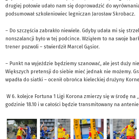
drugiej połowie udało nam się doprowadzić do wyrównania.
podsumował szkoleniowiec legniczan Jarosław Skrobacz.
– Do szczęścia zabrakło niewiele. Gdyby udała mi się strze
nonszalancji było w tej podcince. Wziąłem to na swoje bark
trener pozwoli – stwierdził Marcel Gąsior.
– Punkt na wyjeździe będziemy szanować, ale jest duży nie
Większych pretensji do siebie mieć jednak nie możemy. Gra
wpadła do siatki – ocenił obrońca kieleckiej drużyny K
W 6. kolejce Fortuna 1 Ligi Korona zmierzy się w środę na 
godzinie 18.10 i w całości będzie transmitowany na antenie