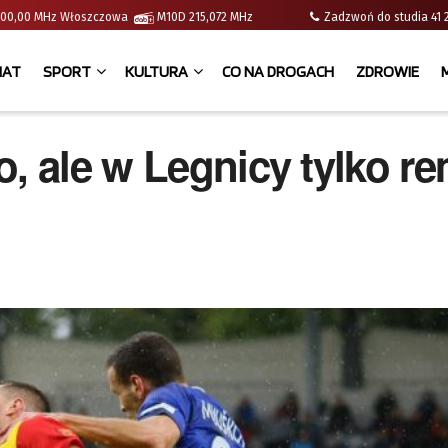
 | 100,00 MHz Włoszczowa
M10D 215,072 MHz
Zadzwoń do studia 
IAT
SPORT
KULTURA
CO NA DROGACH
ZDROWIE
, ale w Legnicy tylko re