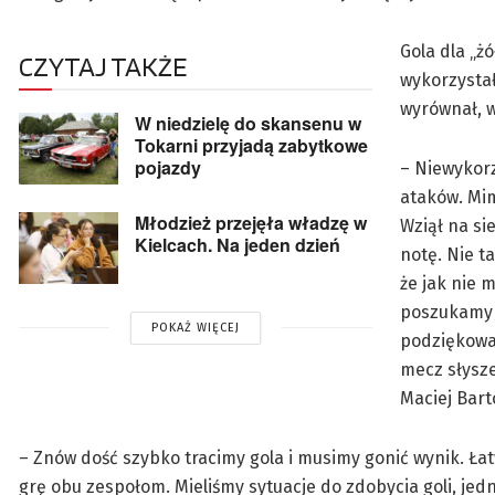
Gola dla „ż
CZYTAJ TAKŻE
wykorzystał
wyrównał, w
W niedzielę do skansenu w
Tokarni przyjadą zabytkowe
pojazdy
– Niewykorz
ataków. Mi
Młodzież przejęła władzę w
Wziął na si
Kielcach. Na jeden dzień
notę. Nie t
że jak nie 
poszukamy w
POKAŻ WIĘCEJ
podziękować
mecz słysze
Maciej Bart
– Znów dość szybko tracimy gola i musimy gonić wynik. Łatw
grę obu zespołom. Mieliśmy sytuacje do zdobycia goli, jedn