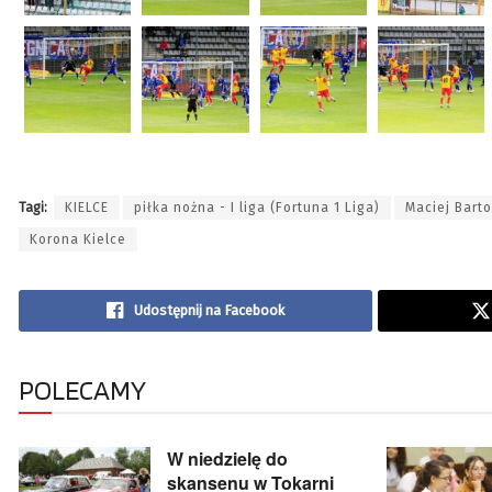
Tagi:
KIELCE
piłka nożna - I liga (Fortuna 1 Liga)
Maciej Bart
Korona Kielce
Udostępnij na Facebook
POLECAMY
W niedzielę do
skansenu w Tokarni