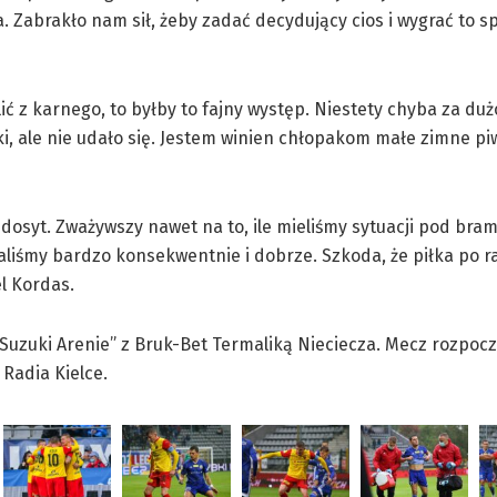
 Zabrakło nam sił, żeby zadać decydujący cios i wygrać to s
lić z karnego, to byłby to fajny występ. Niestety chyba za duż
i, ale nie udało się. Jestem winien chłopakom małe zimne piwo
dosyt. Zważywszy nawet na to, ile mieliśmy sytuacji pod bram
liśmy bardzo konsekwentnie i dobrze. Szkoda, że piłka po ra
ornel Kordas.
„Suzuki Arenie” z Bruk-Bet Termaliką Nieciecza. Mecz rozpocz
 Radia Kielce.