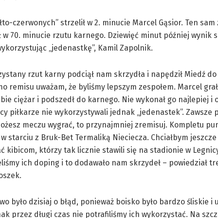
ółto-czerwonych” strzelił w 2. minucie Marcel Gąsior. Ten sam
 w 70. minucie rzutu karnego. Dziewięć minut później wynik 
ykorzystując „jedenastkę”, Kamil Zapolnik.
ystany rzut karny podciął nam skrzydła i napędził Miedź do
mo remisu uważam, że byliśmy lepszym zespołem. Marcel gra
ebie ciężar i podszedł do karnego. Nie wykonał go najlepiej i 
acy piłkarze nie wykorzystywali jednak „jedenastek”. Zawsze
możesz meczu wygrać, to przynajmniej zremisuj. Kompletu p
 starciu z Bruk-Bet Termaliką Nieciecza. Chciałbym jeszcze
 kibicom, którzy tak licznie stawili się na stadionie w Legnic
liśmy ich doping i to dodawało nam skrzydeł – powiedział tr
oszek.
o było dzisiaj o błąd, ponieważ boisko było bardzo śliskie i 
ak przez długi czas nie potrafiliśmy ich wykorzystać. Na szcz