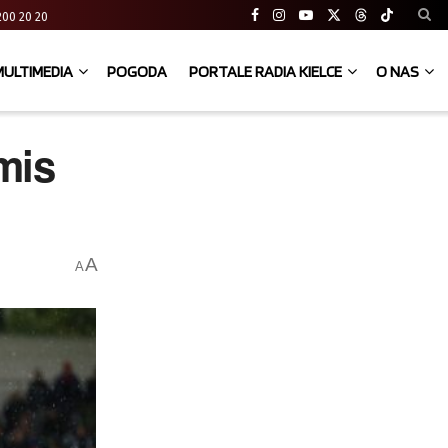
41 200 20 20
MULTIMEDIA
POGODA
PORTALE RADIA KIELCE
O NAS
mis
A
A