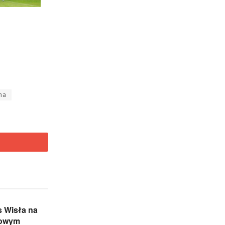
na
s Wisła na
gowym