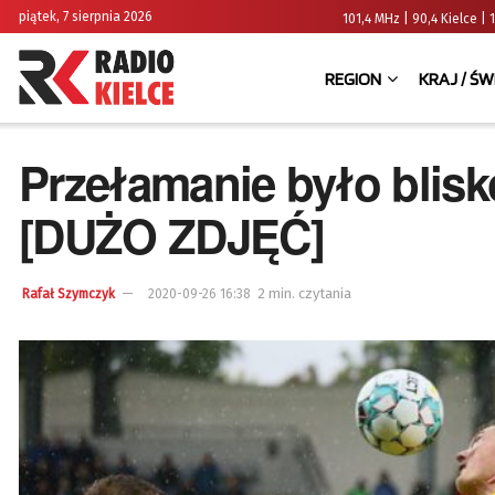
piątek, 7 sierpnia 2026
101,4 MHz | 90,4 Kielce
REGION
KRAJ / ŚW
Przełamanie było blisko
[DUŻO ZDJĘĆ]
2 min. czytania
Rafał Szymczyk
2020-09-26 16:38