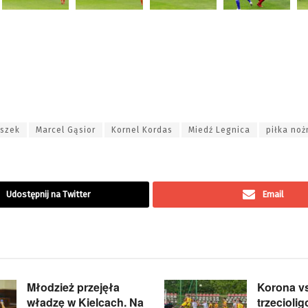
oszek
Marcel Gąsior
Kornel Kordas
Miedź Legnica
piłka noż
Udostępnij na Twitter
Email
Młodzież przejęła
Korona v
władzę w Kielcach. Na
trzecioli