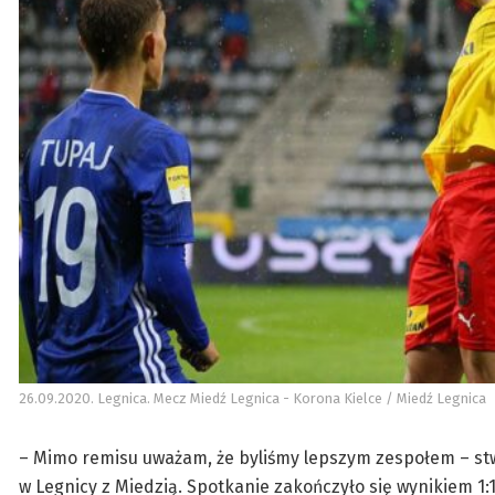
26.09.2020. Legnica. Mecz Miedź Legnica - Korona Kielce / Miedź Legnica
– Mimo remisu uważam, że byliśmy lepszym zespołem – stwie
w Legnicy z Miedzią. Spotkanie zakończyło się wynikiem 1:1 