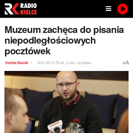
Muzeum zachęca do pisania
niepodległościowych
pocztówek
A
2 min. czytania
A
Dorota Klusek
2020-09-23 15:48