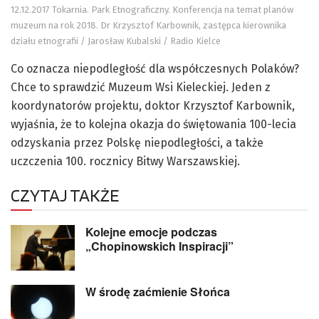
12.12.2017 Tokarnia. Park Etnograficzny. Konferencja na temat planów
muzeum na rok 2018. Dr Krzysztof Karbownik, zastępca kierownika
działu etnografii / Jarosław Kubalski / Radio Kielce
Co oznacza niepodległość dla współczesnych Polaków?
Chce to sprawdzić Muzeum Wsi Kieleckiej. Jeden z
koordynatorów projektu, doktor Krzysztof Karbownik,
wyjaśnia, że to kolejna okazja do świętowania 100-lecia
odzyskania przez Polskę niepodległości, a także
uczczenia 100. rocznicy Bitwy Warszawskiej.
CZYTAJ TAKŻE
Kolejne emocje podczas
„Chopinowskich Inspiracji”
W środę zaćmienie Słońca