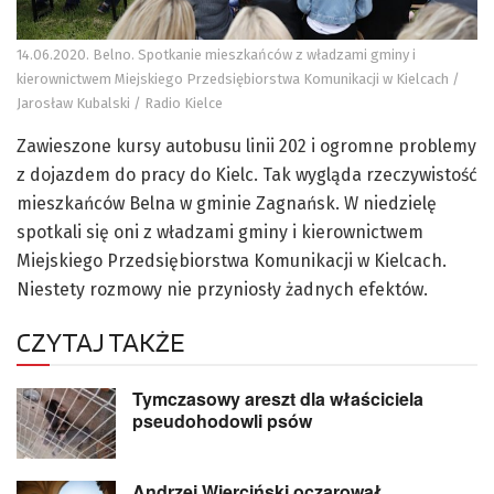
14.06.2020. Belno. Spotkanie mieszkańców z władzami gminy i
kierownictwem Miejskiego Przedsiębiorstwa Komunikacji w Kielcach /
Jarosław Kubalski / Radio Kielce
Zawieszone kursy autobusu linii 202 i ogromne problemy
z dojazdem do pracy do Kielc. Tak wygląda rzeczywistość
mieszkańców Belna w gminie Zagnańsk. W niedzielę
spotkali się oni z władzami gminy i kierownictwem
Miejskiego Przedsiębiorstwa Komunikacji w Kielcach.
Niestety rozmowy nie przyniosły żadnych efektów.
CZYTAJ TAKŻE
Tymczasowy areszt dla właściciela
pseudohodowli psów
Andrzej Wierciński oczarował