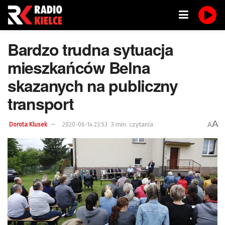
Bardzo trudna sytuacja
mieszkańców Belna
skazanych na publiczny
transport
A
3 min. czytania
A
Dorota Klusek
2020-06-14 23:53