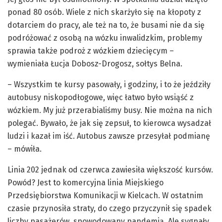
ponad 80 osób. Wiele z nich skarżyło się na kłopoty z
dotarciem do pracy, ale też na to, że busami nie da się
podróżować z osobą na wózku inwalidzkim, problemy
sprawia także podroż z wózkiem dziecięcym –
wymieniała Łucja Dobosz-Drogosz, sołtys Belna.
– Wszystkim te kursy pasowały, i godziny, i to że jeździły
autobusy niskopodłogowe, więc łatwo było wsiąść z
wózkiem. My już przerabialiśmy busy. Nie można na nich
polegać. Bywało, że jak się zepsuł, to kierowca wysadzał
ludzi i kazał im iść. Autobus zawsze przesyłał podmianę
– mówiła.
Linia 202 jednak od czerwca zawiesiła większość kursów.
Powód? Jest to komercyjna linia Miejskiego
Przedsiębiorstwa Komunikacji w Kielcach. W ostatnim
czasie przynosiła straty, do czego przyczynił się spadek
liczby pasażerów, spowodowany pandemią. Ale sygnały