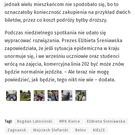
jednak wielu mieszkańcom nie spodobało się, bo to
oznaczałoby konieczność zakupienia na przykład dwóch
biletów, przez co koszt podróży byłby droższy.
Podczas niedzielnego spotkania nie udało się
wypracować rozwiązania. Prezes Elżbieta Śreniawska
zapowiedziała, że jeśli sytuacja epidemiczna w kraju
unormuje się, i we wrześniu uczniowie oraz studenci
wrócą na zajęcia, komercyjna linia 202 być może znów
będzie normalnie jeździła. – Ale teraz nie mogę
powiedzieć, jak będzie, tego nikt nie wie – dodała.
Tagi:
Bogdan Latosiński
MPK Kielce
Elżbieta Śreniawska
Zagnańsk
Wojciech Ślefarski
Belno
KIELCE