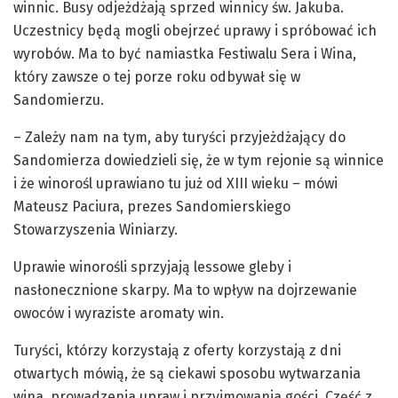
winnic. Busy odjeżdżają sprzed winnicy św. Jakuba.
Uczestnicy będą mogli obejrzeć uprawy i spróbować ich
wyrobów. Ma to być namiastka Festiwalu Sera i Wina,
który zawsze o tej porze roku odbywał się w
Sandomierzu.
– Zależy nam na tym, aby turyści przyjeżdżający do
Sandomierza dowiedzieli się, że w tym rejonie są winnice
i że winorośl uprawiano tu już od XIII wieku – mówi
Mateusz Paciura, prezes Sandomierskiego
Stowarzyszenia Winiarzy.
Uprawie winorośli sprzyjają lessowe gleby i
nasłonecznione skarpy. Ma to wpływ na dojrzewanie
owoców i wyraziste aromaty win.
Turyści, którzy korzystają z oferty korzystają z dni
otwartych mówią, że są ciekawi sposobu wytwarzania
wina, prowadzenia upraw i przyjmowania gości. Część z