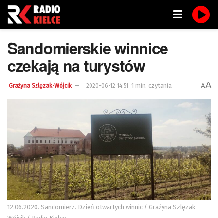
Sandomierskie winnice
czekają na turystów
A
1 min. czytania
A
Grażyna Szlęzak-Wójcik
2020-06-12 14:51
12.06.2020. Sandomierz. Dzień otwartych winnic / Grażyna Szlęzak-
Wójcik / Radio Kielce