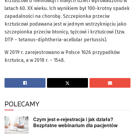
krztuścowi u niemowląt i małych dzieci wprowadzono w
latach 60. XX wieku. Ich wynikiem był 100-krotny spadek
zapadalności na chorobę. Szczepionka przeciw
krztuścowi podawana jest w jednym wstrzyknięciu jako
szczepionka przeciw błonicy, tężcowi i krztuścowi (tzw.
DTP – tetanus-diphtheria-acellular pertussis).
W 2019 r. zarejestrowano w Polsce 1626 przypadków
krztuśca, a w 2018 r. – 1548.
POLECAMY
Czym jest e-rejestracja i jak działa?
Bezpłatne webinarium dla pacjentów