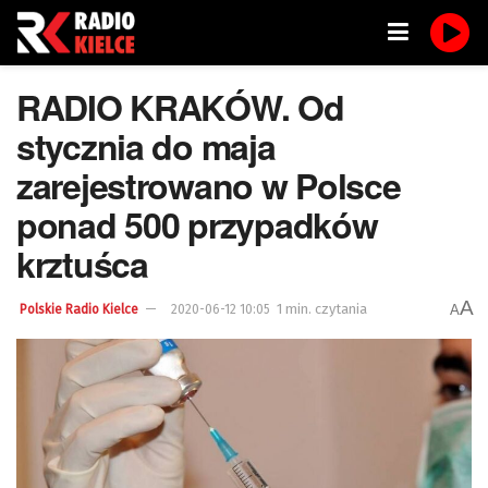
RADIO KRAKÓW. Od
stycznia do maja
zarejestrowano w Polsce
ponad 500 przypadków
krztuśca
A
1 min. czytania
A
Polskie Radio Kielce
2020-06-12 10:05