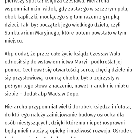
pierwszy spotkał księdza Czesława. Hierarcha
wspomniał m.in. widok, gdy zastał go w szczerym polu,
obok kapliczki, modlącego się tam razem z grupką
dzieci. Taki był początek jego wielkiego dzieła, czyli
Sanktuarium Maryjnego, które potem powstało w tym
miejscu.
Abp dodał, że przez całe życie ksiądz Czesław Wala
odnosił się do wstawiennictwa Maryi i podkreślał jej
pomoc. Cechował się otwartością serca, chęcią dzielenia
się przysłowiową kromką chleba, był przejrzysty w
pełnym tego słowa znaczeniu, nawet firanek nie miał u
siebie – dodał abp Wacław Depo.
Hierarcha przypomniał wielki dorobek księdza infułata,
do którego należy zainicjowanie budowy ośrodka dla
osób niesłyszących, dzięki któremu niepełnosprawni
będą mieli należytą opiekę i możliwość rozwoju. Ośrodek