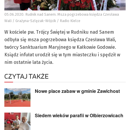
05.06.2020. Rudnik nad Sanem. Msza pogrzebowa księdza Czesława
Wali / Grażyna-Szlęzak-Wójcik / Radio Kielce
W kościele pw. Trójcy Świętej w Rudniku nad Sanem
odbyła się msza pogrzebowa księdza Czesława Wali,
twórcy Sanktuarium Maryjnego w Kałkowie Godowie.
Ksiądz infułat urodził się w tym miasteczku i spędził w
nim ostatnie lata życia.
CZYTAJ TAKŻE
Nowe place zabaw w gminie Zawichost
Siedem wieków parafii w Olbierzowicach