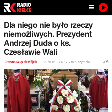
Dla niego nie było rzeczy
niemożliwych. Prezydent
Andrzej Duda o ks.
Czesławie Wali
A
4 min. czytania
A
Grażyna Szlęzak-Wójcik
2020-06-05 12:14