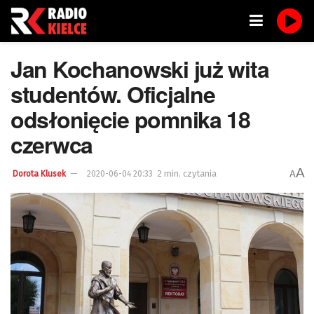
Jan Kochanowski już wita
studentów. Oficjalne
odsłonięcie pomnika 18
czerwca
A
2 min. czytania
A
Dorota Klusek
2020-06-04 20:33