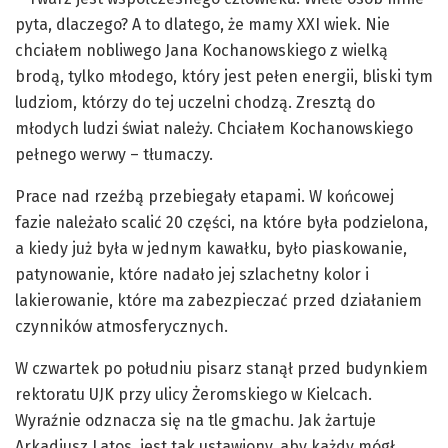
pyta, dlaczego? A to dlatego, że mamy XXI wiek. Nie
chciałem nobliwego Jana Kochanowskiego z wielką
brodą, tylko młodego, który jest pełen energii, bliski tym
ludziom, którzy do tej uczelni chodzą. Zresztą do
młodych ludzi świat należy. Chciałem Kochanowskiego
pełnego werwy – tłumaczy.
Prace nad rzeźbą przebiegały etapami. W końcowej
fazie należało scalić 20 części, na które była podzielona,
a kiedy już była w jednym kawałku, było piaskowanie,
patynowanie, które nadało jej szlachetny kolor i
lakierowanie, które ma zabezpieczać przed działaniem
czynników atmosferycznych.
W czwartek po południu pisarz stanął przed budynkiem
rektoratu UJK przy ulicy Żeromskiego w Kielcach.
Wyraźnie odznacza się na tle gmachu. Jak żartuje
Arkadiusz Latos, jest tak ustawiony, aby każdy mógł