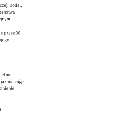
czej. Dodał,
czeństwa
yjnym.
e przez 30
ojego
ietnic –
jak nie zajął
olnienie
e