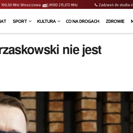
e | 100,00 MHz Włoszczowa
M10D 215,072 MHz
Zadzwoń do studia
IAT
SPORT
KULTURA
CO NA DROGACH
ZDROWIE
rzaskowski nie jest