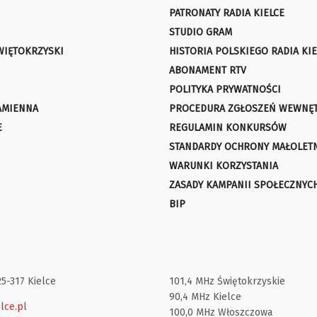
PATRONATY RADIA KIELCE
STUDIO GRAM
WIĘTOKRZYSKI
HISTORIA POLSKIEGO RADIA KIE
ABONAMENT RTV
POLITYKA PRYWATNOŚCI
AMIENNA
PROCEDURA ZGŁOSZEŃ WEWNĘ
E
REGULAMIN KONKURSÓW
STANDARDY OCHRONY MAŁOLET
WARUNKI KORZYSTANIA
ZASADY KAMPANII SPOŁECZNYC
BIP
25-317 Kielce
101,4 MHz Świętokrzyskie
90,4 MHz Kielce
lce.pl
100,0 MHz Włoszczowa