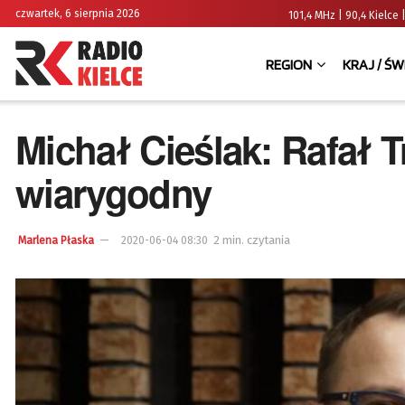
czwartek, 6 sierpnia 2026
101,4 MHz | 90,4 Kielc
REGION
KRAJ / ŚW
Michał Cieślak: Rafał T
wiarygodny
2 min. czytania
Marlena Płaska
2020-06-04 08:30