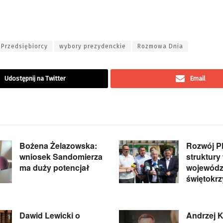
Przedsiębiorcy
wybory prezydenckie
Rozmowa Dnia
Udostępnij na Twitter
Email
Bożena Żelazowska:
Rozwój P
wniosek Sandomierza
struktury
ma duży potencjał
wojewódz
świętokr
Dawid Lewicki o
Andrzej K