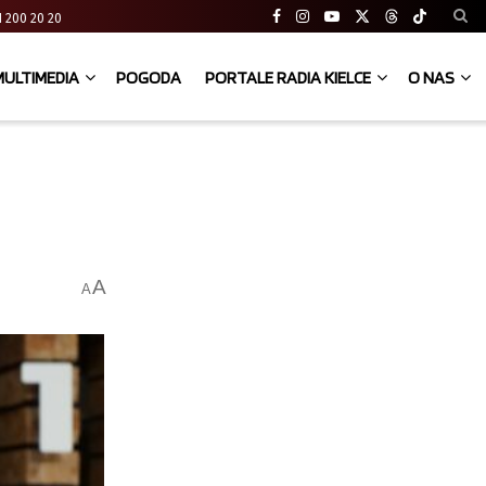
 41 200 20 20
MULTIMEDIA
POGODA
PORTALE RADIA KIELCE
O NAS
A
A