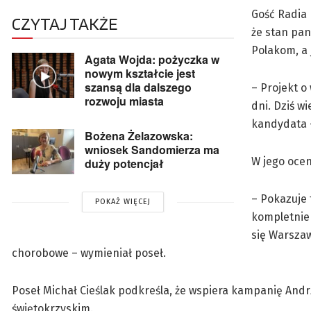
Gość Radia 
CZYTAJ TAKŻE
że stan pan
Polakom, a
Agata Wojda: pożyczka w
nowym kształcie jest
szansą dla dalszego
– Projekt 
rozwoju miasta
dni. Dziś w
kandydata –
Bożena Żelazowska:
wniosek Sandomierza ma
W jego ocen
duży potencjał
– Pokazuje 
POKAŻ WIĘCEJ
kompletnie 
się Warszaw
chorobowe – wymieniał poseł.
Poseł Michał Cieślak podkreśla, że wspiera kampanię And
świętokrzyskim.