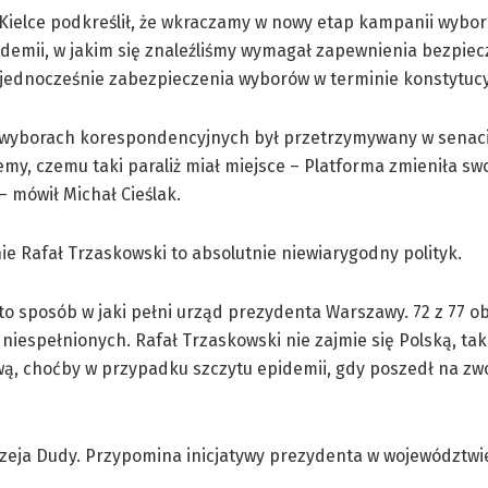
Kielce podkreślił, że wkraczamy w nowy etap kampanii wybor
demii, w jakim się znaleźliśmy wymagał zapewnienia bezpie
 jednocześnie zabezpieczenia wyborów w terminie konstytuc
o wyborach korespondencyjnych był przetrzymywany w senaci
iemy, czemu taki paraliż miał miejsce – Platforma zmieniła sw
 mówił Michał Cieślak.
ie Rafał Trzaskowski to absolutnie niewiarygodny polityk.
to sposób w jaki pełni urząd prezydenta Warszawy. 72 z 77 ob
niespełnionych. Rafał Trzaskowski nie zajmie się Polską, tak 
ą, choćby w przypadku szczytu epidemii, gdy poszedł na zw
rzeja Dudy. Przypomina inicjatywy prezydenta w województwi