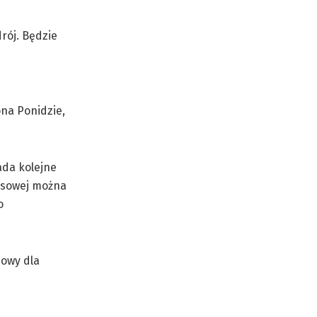
rój. Będzie
na Ponidzie,
ada kolejne
zysowej można
o
bowy dla