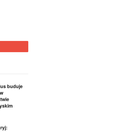
lus buduje
 w
twie
zyskim
ryj: