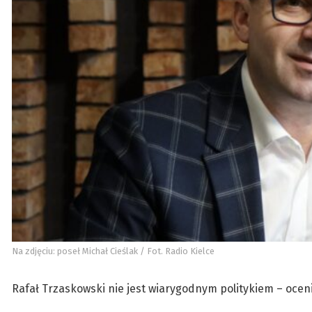
Na zdjęciu: poseł Michał Cieślak / Fot. Radio Kielce
Rafał Trzaskowski nie jest wiarygodnym politykiem – ocen