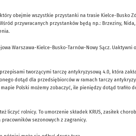
óry obejmie wszystkie przystanki na trasie Kielce-Busko Zd
Wśród przywracanych przystanków będą np.: Brzeziny, Nida,
enia.
olejowa Warszawa-Kielce-Busko-Tarnów-Nowy Sącz. Uaktywni o
 przepisami tworzącymi tarczę antykryzysową 4.0, która zakł
elonego dotąd dla przedsiębiorców w ramach tarczy antykry
mapie Polski możemy zobaczyć, ile pieniędzy dotąd trafiło d
eż liczyć rolnicy. To umorzenie składek KRUS, zasiłek choro
a pracowników sezonowych z zagranicy.