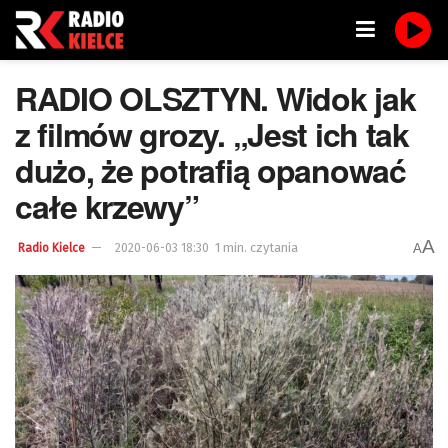
RADIO OLSZTYN. Widok jak
z filmów grozy. „Jest ich tak
dużo, że potrafią opanować
całe krzewy”
A
1 min. czytania
A
Radio Kielce
2020-06-03 18:30