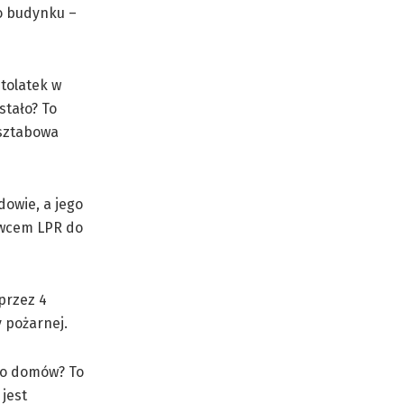
go budynku –
tolatek w
stało? To
 sztabowa
dowie, a jego
owcem LPR do
przez 4
 pożarnej.
 do domów? To
jest