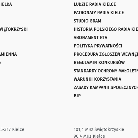
IELKA
LUDZIE RADIA KIELCE
PATRONATY RADIA KIELCE
STUDIO GRAM
WIĘTOKRZYSKI
HISTORIA POLSKIEGO RADIA KIE
ABONAMENT RTV
POLITYKA PRYWATNOŚCI
AMIENNA
PROCEDURA ZGŁOSZEŃ WEWNĘ
E
REGULAMIN KONKURSÓW
STANDARDY OCHRONY MAŁOLET
WARUNKI KORZYSTANIA
ZASADY KAMPANII SPOŁECZNYC
BIP
25-317 Kielce
101,4 MHz Świętokrzyskie
90,4 MHz Kielce