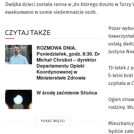
Dwójka dzieci została ranna w ,do którego doszło w Turzy
ewakuowano w sumie siedemnaście osób.
Pożar wybuc
CZYTAJ TAKŻE
towarzystwi
ustalą śled
ROZMOWA DNIA.
Justyna Now
Poniedziałek, godz. 8:30. Dr
Michał Chrobot – dyrektor
Departamentu Opieki
13-latek z 
Koordynowanej w
5-letni br
Ministerstwie Zdrowia
szpitala w O
W środę zaćmienie Słońca
Ogień straw
rodziny. Ws
POKAŻ WIĘCEJ
Mieszkańcy 
będzie zale