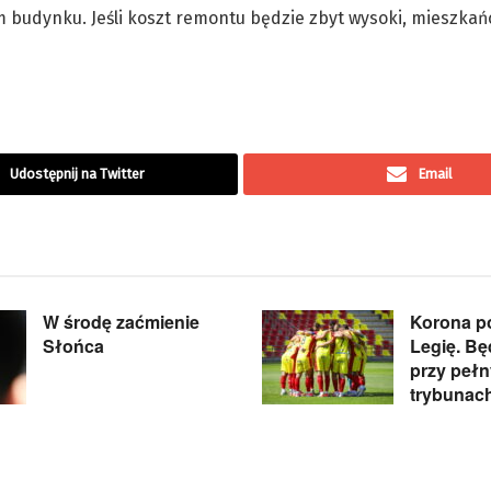
m budynku. Jeśli koszt remontu będzie zbyt wysoki, mieszkańc
Udostępnij na Twitter
Email
W środę zaćmienie
Korona p
Słońca
Legię. B
przy peł
trybunac