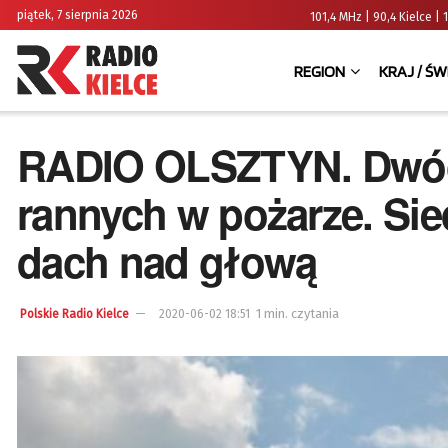
piątek, 7 sierpnia 2026
101,4 MHz | 90,4 Kielce
REGION
KRAJ / ŚW
RADIO OLSZTYN. Dwóc
rannych w pożarze. Sie
dach nad głową
1 min. czytania
Polskie Radio Kielce
2020-06-02 18:51