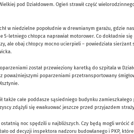
 Wielkiej pod Działdowem. Ogień strawił część wielorodzinne
hł w niedzielne popołudnie w drewnianym garażu, gdzie nas
e 5-letniego chłopca naprawiał motorower. Co dokładnie się 
czy, ale obaj chłopcy mocno ucierpieli – powiedziała sierżant
icka.
poparzeniami został przewieziony karetką do szpitala w Dział
at z poważniejszymi poparzeniami przetransportowany śmigł
lsztynie.
ił także całe poddasze sąsiedniego budynku zamieszkałego 
zyscy zdążyli się ewakuować jeszcze przed przyjazdem straży
ostatnią noc spędzili u najbliższych. Czy będą mogli wrócić
żało od decyzji inspektora nadzoru budowlanego i PKP, które 