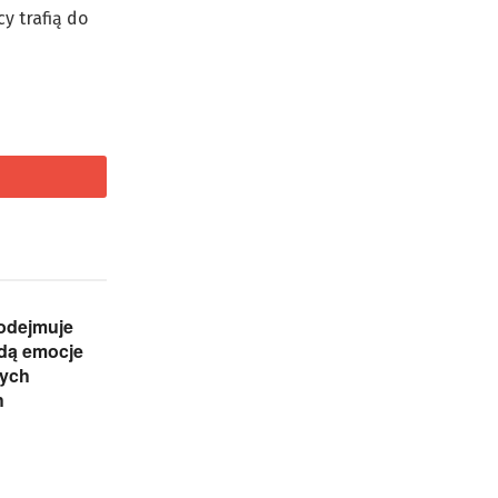
y trafią do
odejmuje
ędą emocje
nych
h