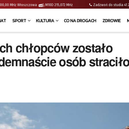
 | 100,00 MHz Włoszczowa
M10D 215,072 MHz
Zadzwoń do studia 
IAT
SPORT
KULTURA
CO NA DROGACH
ZDROWIE
h chłopców zostało
demnaście osób stracił