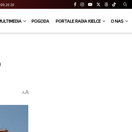
41 200 20 20
MULTIMEDIA
POGODA
PORTALE RADIA KIELCE
O NAS
o
A
A