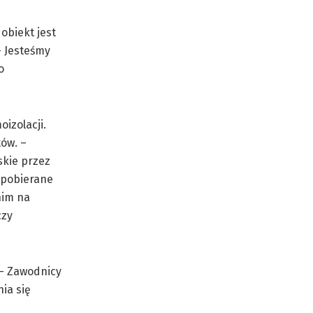
obiekt jest
– Jesteśmy
o
izolacji.
tów. –
skie przez
 pobierane
nim na
czy
 – Zawodnicy
ia się