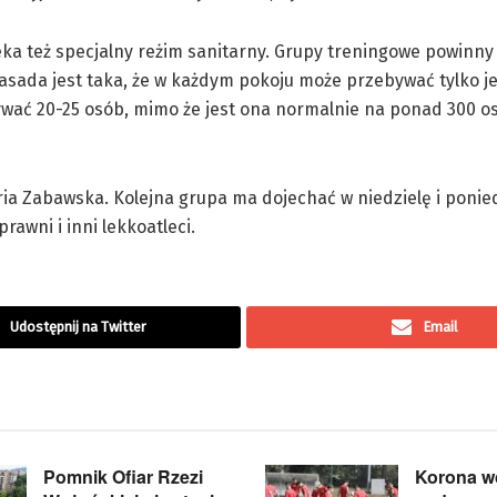
a też specjalny reżim sanitarny. Grupy treningowe powinny
 Zasada jest taka, że w każdym pokoju może przebywać tylko j
wać 20-25 osób, mimo że jest ona normalnie na ponad 300 o
aria Zabawska. Kolejna grupa ma dojechać w niedzielę i ponie
rawni i inni lekkoatleci.
Udostępnij na Twitter
Email
Pomnik Ofiar Rzezi
Korona wc