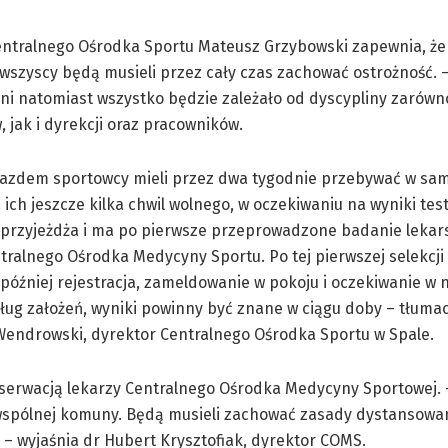
ntralnego Ośrodka Sportu Mateusz Grzybowski zapewnia, że 
 wszyscy będą musieli przez cały czas zachować ostrożność. 
ni natomiast wszystko będzie zależało od dyscypliny zarówn
 jak i dyrekcji oraz pracowników.
azdem sportowcy mieli przez dwa tygodnie przebywać w samo
 ich jeszcze kilka chwil wolnego, w oczekiwaniu na wyniki tes
 przyjeżdża i ma po pierwsze przeprowadzone badanie lekar
tralnego Ośrodka Medycyny Sportu. Po tej pierwszej selekcji
później rejestracja, zameldowanie w pokoju i oczekiwanie w 
ług założeń, wyniki powinny być znane w ciągu doby – tłuma
endrowski, dyrektor Centralnego Ośrodka Sportu w Spale.
serwacją lekarzy Centralnego Ośrodka Medycyny Sportowej.
j wspólnej komuny. Będą musieli zachować zasady dystansowan
 – wyjaśnia dr Hubert Krysztofiak, dyrektor COMS.