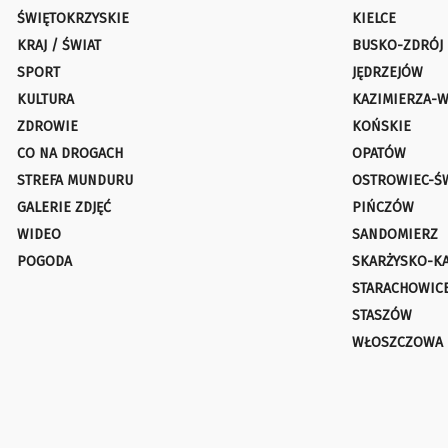
ŚWIĘTOKRZYSKIE
KIELCE
KRAJ / ŚWIAT
BUSKO-ZDRÓJ
SPORT
JĘDRZEJÓW
KULTURA
KAZIMIERZA-W
ZDROWIE
KOŃSKIE
CO NA DROGACH
OPATÓW
STREFA MUNDURU
OSTROWIEC-Ś
GALERIE ZDJĘĆ
PIŃCZÓW
WIDEO
SANDOMIERZ
POGODA
SKARŻYSKO-K
STARACHOWIC
STASZÓW
WŁOSZCZOWA