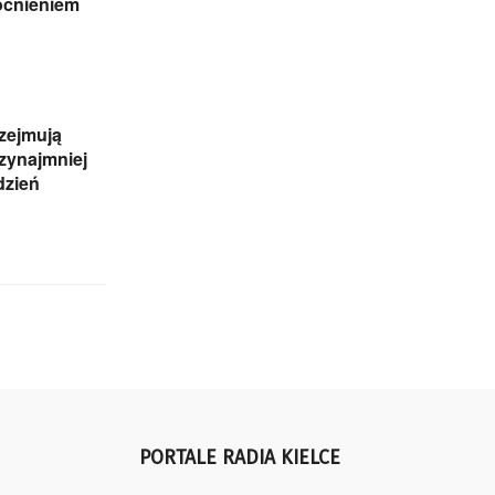
cnieniem
zejmują
rzynajmniej
dzień
PORTALE RADIA KIELCE