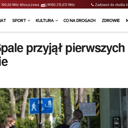
e | 100,00 MHz Włoszczowa
M10D 215,072 MHz
Zadzwoń do studia
IAT
SPORT
KULTURA
CO NA DROGACH
ZDROWIE
ale przyjął pierwszych
ie