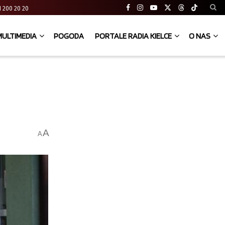
 41 200 20 20
MULTIMEDIA
POGODA
PORTALE RADIA KIELCE
O NAS
A
A