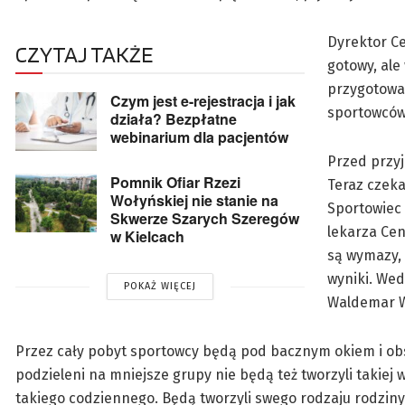
Dyrektor Ce
CZYTAJ TAKŻE
gotowy, ale
przygotowa
Czym jest e-rejestracja i jak
sportowców,
działa? Bezpłatne
webinarium dla pacjentów
Przed przyj
Pomnik Ofiar Rzezi
Teraz czeka
Wołyńskiej nie stanie na
Sportowiec
Skwerze Szarych Szeregów
lekarza Cen
w Kielcach
są wymazy, 
wyniki. Wed
POKAŻ WIĘCEJ
Waldemar W
Przez cały pobyt sportowcy będą pod bacznym okiem i ob
podzieleni na mniejsze grupy nie będą też tworzyli takie
takiego codziennego. Będą tworzyli swego rodzaju rodziny