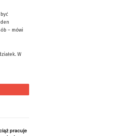
 być
eden
sób – mówi
działek. W
iąż pracuje