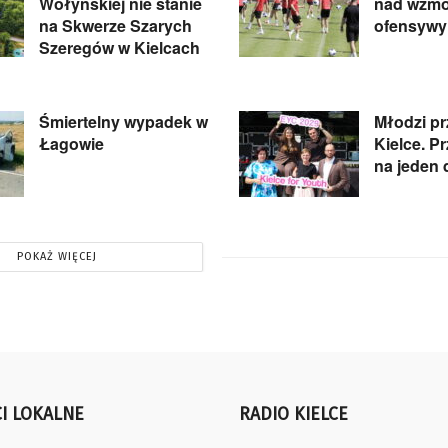
Wołyńskiej nie stanie
nad wzmo
na Skwerze Szarych
ofensywy
Szeregów w Kielcach
Śmiertelny wypadek w
Młodzi pr
Łagowie
Kielce. P
na jeden 
POKAŻ WIĘCEJ
I LOKALNE
RADIO KIELCE