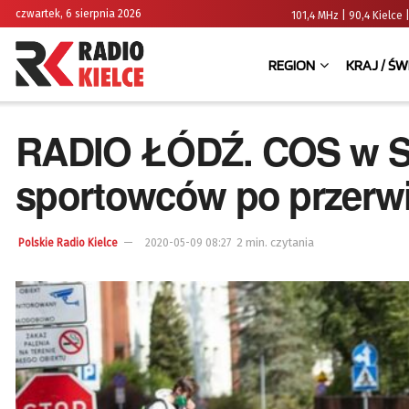
czwartek, 6 sierpnia 2026
101,4 MHz | 90,4 Kielc
REGION
KRAJ / ŚW
RADIO ŁÓDŹ. COS w Sp
sportowców po przerw
2 min. czytania
Polskie Radio Kielce
2020-05-09 08:27