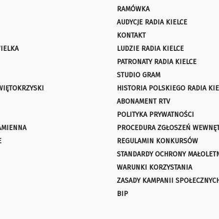
RAMÓWKA
AUDYCJE RADIA KIELCE
KONTAKT
IELKA
LUDZIE RADIA KIELCE
PATRONATY RADIA KIELCE
STUDIO GRAM
WIĘTOKRZYSKI
HISTORIA POLSKIEGO RADIA KIE
ABONAMENT RTV
POLITYKA PRYWATNOŚCI
AMIENNA
PROCEDURA ZGŁOSZEŃ WEWNĘ
E
REGULAMIN KONKURSÓW
STANDARDY OCHRONY MAŁOLET
WARUNKI KORZYSTANIA
ZASADY KAMPANII SPOŁECZNYC
BIP