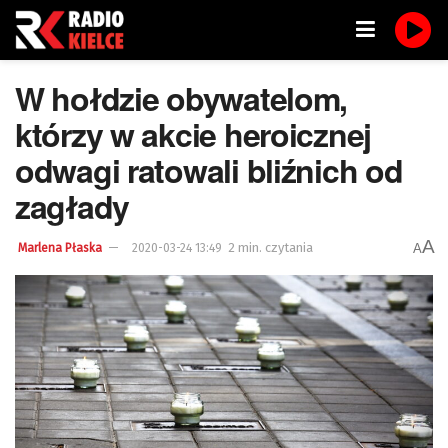
W hołdzie obywatelom,
którzy w akcie heroicznej
odwagi ratowali bliźnich od
zagłady
A
2 min. czytania
A
Marlena Płaska
2020-03-24 13:49