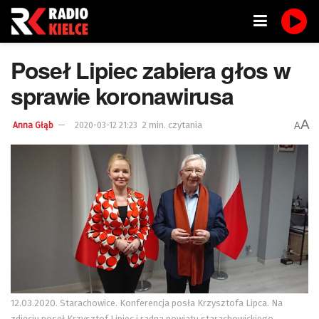
Poseł Lipiec zabiera głos w
sprawie koronawirusa
A
2 min. czytania
A
Anna Głąb
2020-03-12 21:23
12.03.2020. Starachowice. Konferencja posła Krzysztofa Lipca. Na
zdjęciu poseł Krzysztof Lipiec i radna powiatu starachowickiego