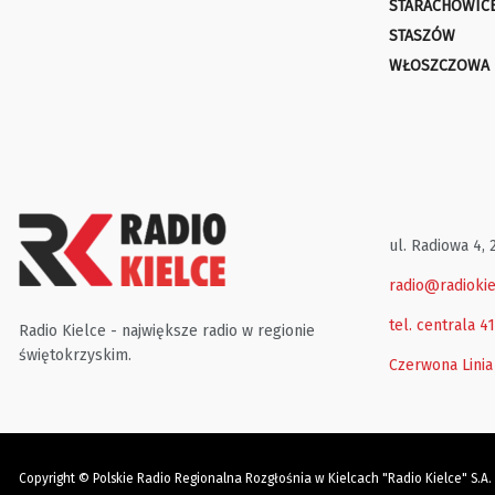
STARACHOWIC
STASZÓW
WŁOSZCZOWA
ul. Radiowa 4, 
radio@radiokie
tel. centrala 4
Radio Kielce - największe radio w regionie
świętokrzyskim.
Czerwona Linia
Copyright © Polskie Radio Regionalna Rozgłośnia w Kielcach "Radio Kielce" S.A.