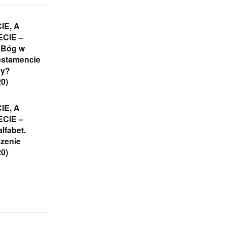
IE, A
CIE –
 Bóg w
estamencie
ny?
20)
IE, A
CIE –
alfabet.
zenie
20)