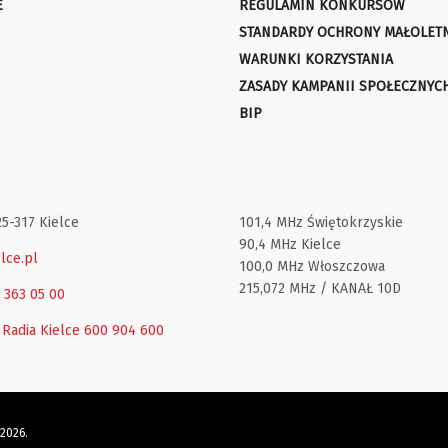
E
REGULAMIN KONKURSÓW
STANDARDY OCHRONY MAŁOLET
WARUNKI KORZYSTANIA
ZASADY KAMPANII SPOŁECZNYC
BIP
25-317 Kielce
101,4 MHz Świętokrzyskie
90,4 MHz Kielce
lce.pl
100,0 MHz Włoszczowa
215,072 MHz / KANAŁ 10D
1 363 05 00
 Radia Kielce
600 904 600
 2026.