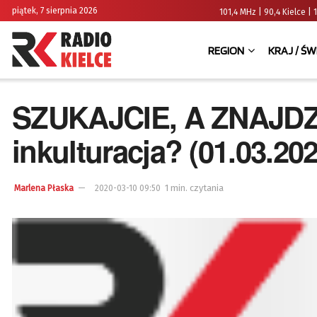
piątek, 7 sierpnia 2026
101,4 MHz | 90,4 Kielce
REGION
KRAJ / ŚW
SZUKAJCIE, A ZNAJDZIE
inkulturacja? (01.03.202
1 min. czytania
Marlena Płaska
2020-03-10 09:50