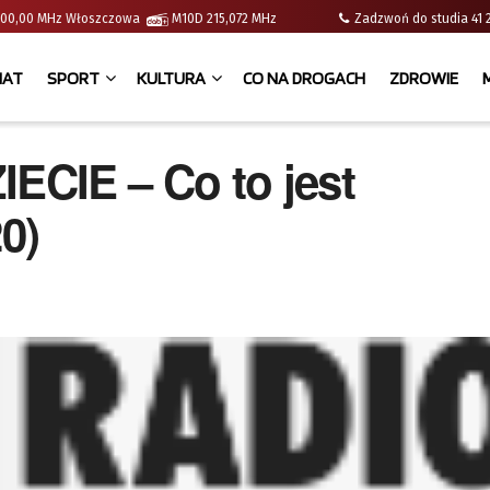
 | 100,00 MHz Włoszczowa
M10D 215,072 MHz
Zadzwoń do studia 
IAT
SPORT
KULTURA
CO NA DROGACH
ZDROWIE
CIE – Co to jest
0)