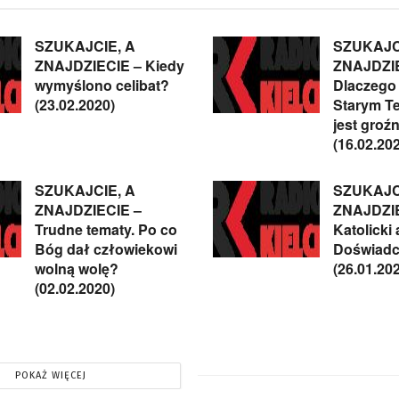
SZUKAJCIE, A
SZUKAJC
ZNAJDZIECIE – Kiedy
ZNAJDZIE
wymyślono celibat?
Dlaczego
(23.02.2020)
Starym T
jest groź
(16.02.20
SZUKAJCIE, A
SZUKAJC
ZNAJDZIECIE –
ZNAJDZIE
Trudne tematy. Po co
Katolicki 
Bóg dał człowiekowi
Doświadc
wolną wolę?
(26.01.20
(02.02.2020)
POKAŻ WIĘCEJ