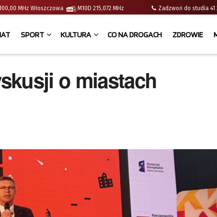
 | 100,00 MHz Włoszczowa
M10D 215,072 MHz
Zadzwoń do studia 
IAT
SPORT
KULTURA
CO NA DROGACH
ZDROWIE
skusji o miastach