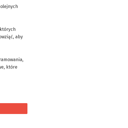
kolejnych
 których
owziąć, aby
ogramowania,
e, które