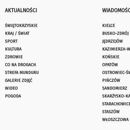
AKTUALNOŚCI
WIADOMOŚC
ŚWIĘTOKRZYSKIE
KIELCE
KRAJ / ŚWIAT
BUSKO-ZDRÓJ
SPORT
JĘDRZEJÓW
KULTURA
KAZIMIERZA-W
ZDROWIE
KOŃSKIE
CO NA DROGACH
OPATÓW
STREFA MUNDURU
OSTROWIEC-Ś
GALERIE ZDJĘĆ
PIŃCZÓW
WIDEO
SANDOMIERZ
POGODA
SKARŻYSKO-K
STARACHOWIC
STASZÓW
WŁOSZCZOWA