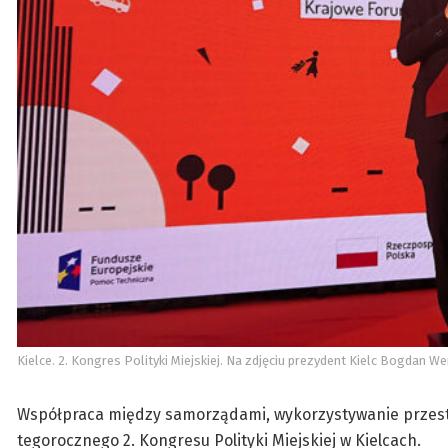
Kielce. 2. Kongres Polityki Miejskiej. Na zdjęciu prezydent Kielc Bogdan 
Współpraca między samorządami, wykorzystywanie przestr
tegorocznego 2. Kongresu Polityki Miejskiej w Kielcach.