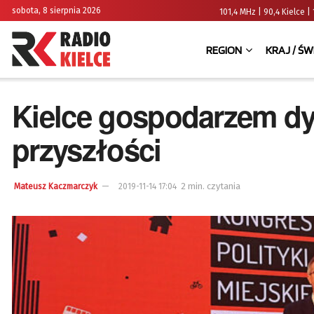
sobota, 8 sierpnia 2026
101,4 MHz | 90,4 Kielce
REGION
KRAJ / ŚW
Kielce gospodarzem dy
przyszłości
2 min. czytania
Mateusz Kaczmarczyk
2019-11-14 17:04