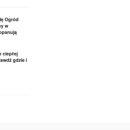
lę Ogród
ny w
 opanują
e ciepłej
awdź gdzie i