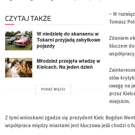
– W rozwiąz
CZYTAJ TAKŻE
Tomasz Potk
W niedzielę do skansenu w
Zdaniem ek
Tokarni przyjadą zabytkowe
pojazdy
kluczem do 
współpracy
Młodzież przejęła władzę w
Kielcach. Na jeden dzień
Zainteresow
słów krytyk
uwagę na je
POKAŻ WIĘCEJ
przez Kiel
miejskim.
Z tymi wnioskami zgadza się prezydent Kielc Bogdan Went
współpraca między miastami jest kluczowa jeśli chodzi o fu