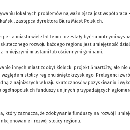
ywaniu lokalnych problemów najważniejsza jest współpraca –
ański, zastępca dyrektora Biura Miast Polskich.
sperta miasta wiele lat temu przestały być samotnymi wyspa
skutecznego rozwoju każdego regionu jest umiejętność dzia
 z mniejszymi miastami lub ościennymi gminami.
anie innych miast zdobył kielecki projekt SmartCity, ale nie 
i względem stolicy regionu świętokrzyskiego. Prelegenci zwróc
dną z najniższych w kraju skuteczność w pozyskiwaniu i wyk
ce ogólnopolskich funduszy unijnych przypadających aglome
a, który zaznacza, że zdobywanie funduszy na rozwój i umie
nkcjonowanie i rozwój stolicy regionu.