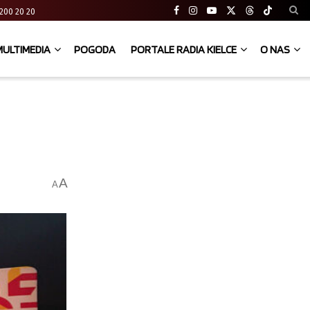
41 200 20 20
MULTIMEDIA
POGODA
PORTALE RADIA KIELCE
O NAS
A
A