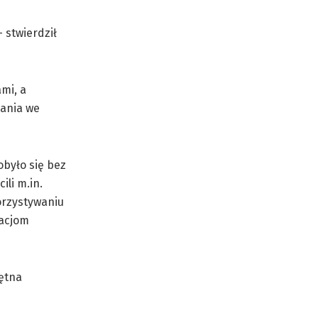
 stwierdził
mi, a
łania we
obyło się bez
ili m.in.
orzystywaniu
racjom
jętna