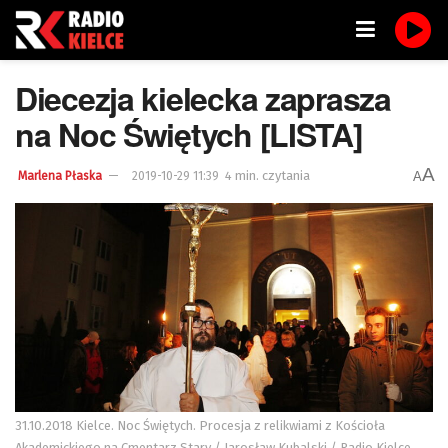
Diecezja kielecka zaprasza
na Noc Świętych [LISTA]
A
4 min. czytania
A
Marlena Płaska
2019-10-29 11:39
31.10.2018 Kielce. Noc Świętych. Procesja z relikwiami z Kościoła
Akademickiego na Cmentarz Stary / Jarosław Kubalski / Radio Kielce