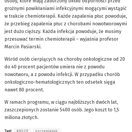
osoby, które mają zaburzony układ odporności przed
groźnymi powikłaniami infekcyjnymi mogącymi wystąpić
w trakcie chemioterapii. Każde zapalenia płuc powoduje,
że przebieg zapalenia płuc z chorobami nowotworowymi
jest dużo cięższy. Każda infekcja powoduje, że musimy
przesuwać termin chemioterapii – wyjaśnia profesor
Marcin Pasiarski.
Wśród osób cierpiących na choroby onkologiczne od 20
do 40 procent pacjentów umiera nie z powodu
nowotworu, a z powodu infekcji. W przypadku chorób
onkologiczno-hematologicznych ten odsetek sięga
nawet 80 procent.
W ramach programu, w ciągu najbliższych dwóch lat,
zaszczepionych zostanie 5400 osób. Jego koszt to 1,5
miliona złotych.
Tagi:
KIELCE
szczepienie