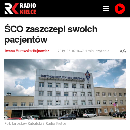
ŚCO zaszczepi swoich
pacjentów
A
1 min. czytania
A
Iwona Murawska-Bujnowicz
2019-06-07 14:47
Fot. Jarosław Kubalski / Radio Kielce