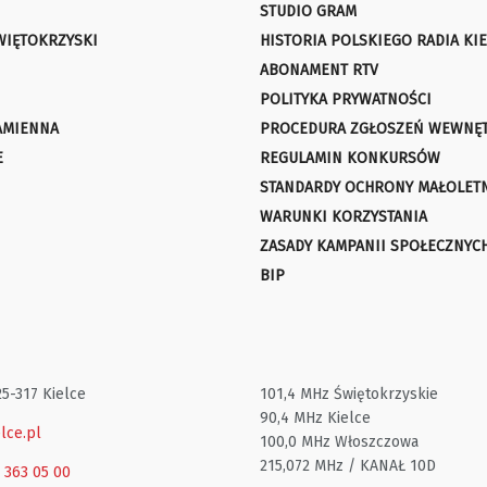
STUDIO GRAM
WIĘTOKRZYSKI
HISTORIA POLSKIEGO RADIA KIE
ABONAMENT RTV
POLITYKA PRYWATNOŚCI
AMIENNA
PROCEDURA ZGŁOSZEŃ WEWNĘ
E
REGULAMIN KONKURSÓW
STANDARDY OCHRONY MAŁOLET
WARUNKI KORZYSTANIA
ZASADY KAMPANII SPOŁECZNYC
BIP
25-317 Kielce
101,4 MHz Świętokrzyskie
90,4 MHz Kielce
lce.pl
100,0 MHz Włoszczowa
215,072 MHz / KANAŁ 10D
1 363 05 00