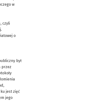
wczego w
 czyli
j.
iatowej o
ubliczny był
a przez
otokoły
domienia
ad,
ku jest zięć
ym jego