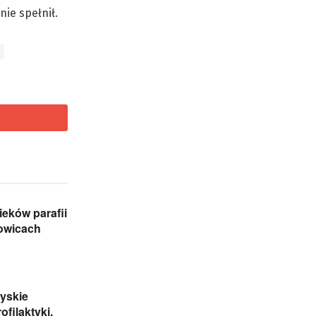
nie spełnił.
eków parafii
zowicach
yskie
ofilaktyki,