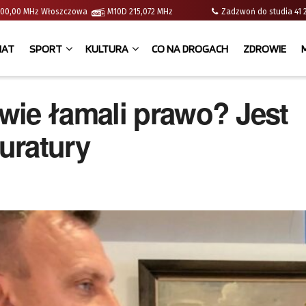
 | 100,00 MHz Włoszczowa
M10D 215,072 MHz
Zadzwoń do studia 
IAT
SPORT
KULTURA
CO NA DROGACH
ZDROWIE
wie łamali prawo? Jest
uratury