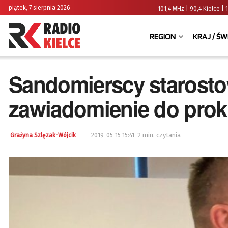
piątek, 7 sierpnia 2026
101,4 MHz | 90,4 Kielce
REGION
KRAJ / ŚW
Sandomierscy starosto
zawiadomienie do prok
2 min. czytania
Grażyna Szlęzak-Wójcik
2019-05-15 15:41