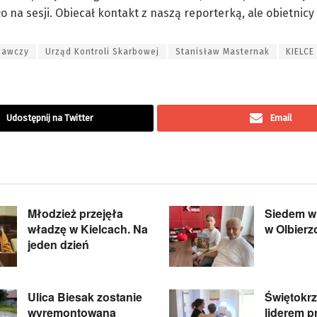
na sesji. Obiecał kontakt z naszą reporterką, ale obietnicy 
wawczy
Urząd Kontroli Skarbowej
Stanisław Masternak
KIELCE
Udostępnij na Twitter
Email
Młodzież przejęła
Siedem wi
władzę w Kielcach. Na
w Olbier
jeden dzień
Ulica Biesak zostanie
Świętokrz
wyremontowana
liderem pr