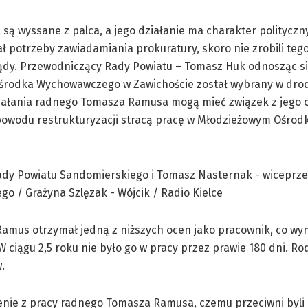
są wyssane z palca, a jego działanie ma charakter polityczn
ał potrzeby zawiadamiania prokuratury, skoro nie zrobili teg
ądy. Przewodniczący Rady Powiatu – Tomasz Huk odnosząc si
 Ośrodka Wychowawczego w Zawichoście został wybrany w dro
działania radnego Tomasza Ramusa mogą mieć związek z jego
 powodu restrukturyzacji stracą pracę w Młodzieżowym Ośrod
amus otrzymał jedną z niższych ocen jako pracownik, co wy
 ciągu 2,5 roku nie było go w pracy przez prawie 180 dni. Rod
.
ienie z pracy radnego Tomasza Ramusa, czemu przeciwni byli 