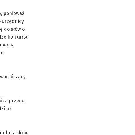
y, ponieważ
o urzędnicy
ę do słów o
dze konkursu
 obecną
ku
nika przede
zi to
radni z klubu