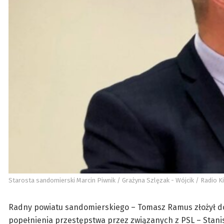
Starosta sandomierski Marcin Piwnik / Grażyna Szlęzak - Wójcik / Radio K
Radny powiatu sandomierskiego – Tomasz Ramus złożył do
popełnienia przestępstwa przez związanych z PSL – Stanis