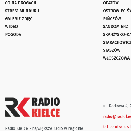
CO NA DROGACH
OPATÓW
STREFA MUNDURU
OSTROWIEC-Ś
GALERIE ZDJĘĆ
PIŃCZÓW
WIDEO
SANDOMIERZ
POGODA
SKARŻYSKO-K
STARACHOWIC
STASZÓW
WŁOSZCZOWA
ul. Radiowa 4, 
radio@radiokie
tel. centrala 4
Radio Kielce - największe radio w regionie