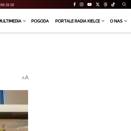
41 200 20 20
MULTIMEDIA
POGODA
PORTALE RADIA KIELCE
O NAS
A
A