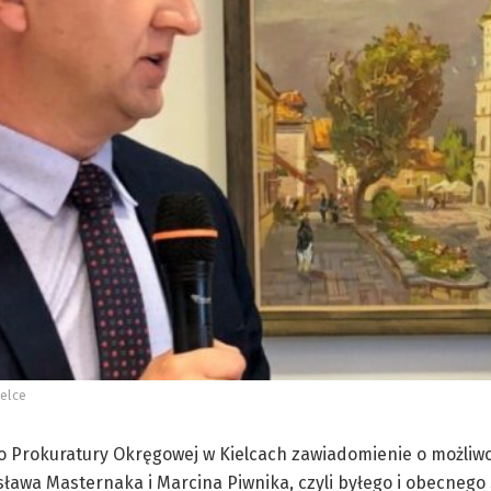
ielce
 Prokuratury Okręgowej w Kielcach zawiadomienie o możliwo
ława Masternaka i Marcina Piwnika, czyli byłego i obecnego 