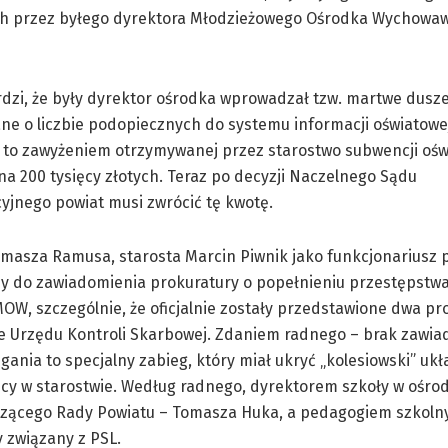
ych przez byłego dyrektora Młodzieżowego Ośrodka Wychowa
dzi, że były dyrektor ośrodka wprowadzał tzw. martwe dusze,
ne o liczbie podopiecznych do systemu informacji oświatowe
 to zawyżeniem otrzymywanej przez starostwo subwencji ośw
na 200 tysięcy złotych. Teraz po decyzji Naczelnego Sądu
yjnego powiat musi zwrócić tę kwotę.
asza Ramusa, starosta Marcin Piwnik jako funkcjonariusz p
y do zawiadomienia prokuratury o popełnieniu przestępstw
OW, szczególnie, że oficjalnie zostały przedstawione dwa pr
e Urzędu Kontroli Skarbowej. Zdaniem radnego – brak zawia
gania to specjalny zabieg, który miał ukryć „kolesiowski” ukł
cy w starostwie. Według radnego, dyrektorem szkoły w ośrod
zącego Rady Powiatu – Tomasza Huka, a pedagogiem szkoln
y związany z PSL.