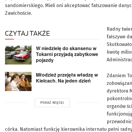
sandomierskiego. Mieli oni akceptować fałszowanie dan
Zawichoście.
Radny twier
CZYTAJ TAKŻE
fałszywe da
Skutkowało
W niedzielę do skansenu w
kwotę milio
Tokarni przyjadą zabytkowe
pojazdy
Administrac
Młodzież przejęła władzę w
Zdaniem Tom
Kielcach. Na jeden dzień
zobowiązan
dyrektora M
pokontroln
POKAŻ WIĘCEJ
organów ści
funkcjonują
przewodnic
córka. Natomiast funkcję kierownika internatu pełni radn