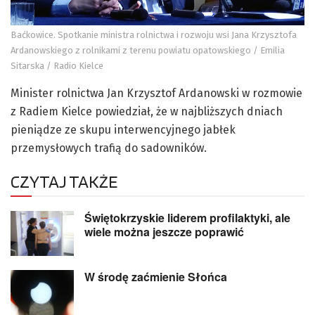
Baćkowice. Spotkanie ministra rolnictwa i rozwoju wsi Jana Krzysztofa
Ardanowskiego z rolnikami z terenu powiatu opatowskiego / Emilia
Sitarska / Radio Kielce
Minister rolnictwa Jan Krzysztof Ardanowski w rozmowie
z Radiem Kielce powiedział, że w najbliższych dniach
pieniądze ze skupu interwencyjnego jabłek
przemysłowych trafią do sadowników.
CZYTAJ TAKŻE
Świętokrzyskie liderem profilaktyki, ale
wiele można jeszcze poprawić
W środę zaćmienie Słońca