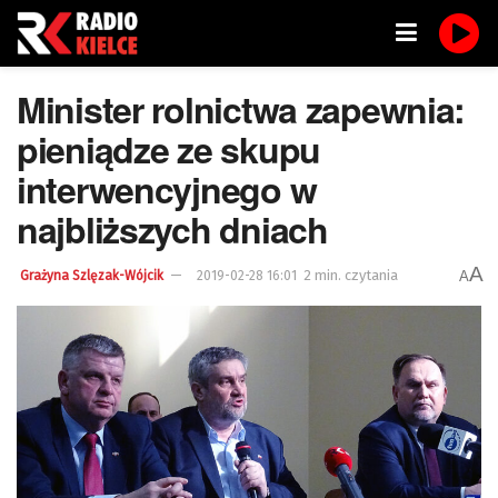
Minister rolnictwa zapewnia:
pieniądze ze skupu
interwencyjnego w
najbliższych dniach
A
2 min. czytania
A
Grażyna Szlęzak-Wójcik
2019-02-28 16:01