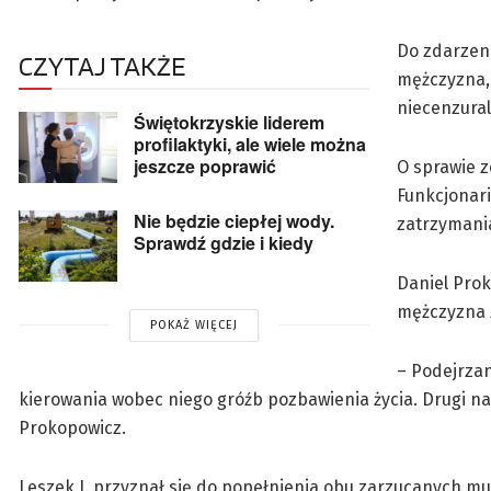
Do zdarzeni
CZYTAJ TAKŻE
mężczyzna, 
niecenzura
Świętokrzyskie liderem
profilaktyki, ale wiele można
jeszcze poprawić
O sprawie z
Funkcjonari
Nie będzie ciepłej wody.
zatrzymania
Sprawdź gdzie i kiedy
Daniel Prok
mężczyzna 
POKAŻ WIĘCEJ
– Podejrzan
kierowania wobec niego gróźb pozbawienia życia. Drugi na
Prokopowicz.
Leszek J. przyznał się do popełnienia obu zarzucanych mu