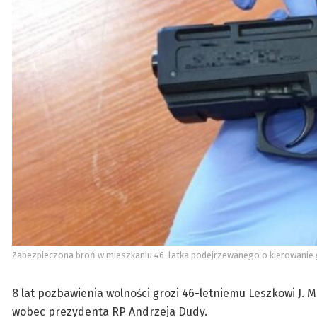
Zabezpieczona broń w mieszkaniu 46-latka podejrzewanego o kierowanie 
8 lat pozbawienia wolności grozi 46-letniemu Leszkowi J. M
wobec prezydenta RP Andrzeja Dudy.