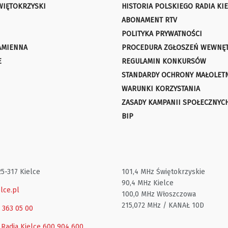
WIĘTOKRZYSKI
HISTORIA POLSKIEGO RADIA KIE
ABONAMENT RTV
POLITYKA PRYWATNOŚCI
AMIENNA
PROCEDURA ZGŁOSZEŃ WEWNĘ
E
REGULAMIN KONKURSÓW
STANDARDY OCHRONY MAŁOLET
WARUNKI KORZYSTANIA
ZASADY KAMPANII SPOŁECZNYC
BIP
25-317 Kielce
101,4 MHz Świętokrzyskie
90,4 MHz Kielce
lce.pl
100,0 MHz Włoszczowa
215,072 MHz / KANAŁ 10D
1 363 05 00
 Radia Kielce
600 904 600