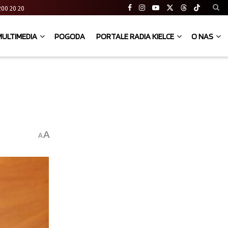
41 200 20 20
MULTIMEDIA
POGODA
PORTALE RADIA KIELCE
O NAS
A
A