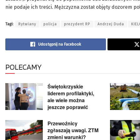
nie podaje ich treści. Mężczyzna został objęty dozorem po
Tagi:
Rytwiany
policja
prezydent RP
Andrzej Duda
KIEL
Udostępnij na Facebook
POLECAMY
Świętokrzyskie
liderem profilaktyki,
ale wiele można
jeszcze poprawić
Przewoźnicy
zgłaszają uwagi. ZTM
zmieni warunki?