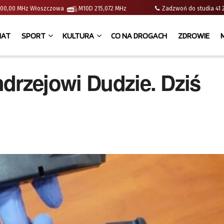
 | 100,00 MHz Włoszczowa
M10D 215,072 MHz
Zadzwoń do studia 
IAT
SPORT
KULTURA
CO NA DROGACH
ZDROWIE
drzejowi Dudzie. Dziś