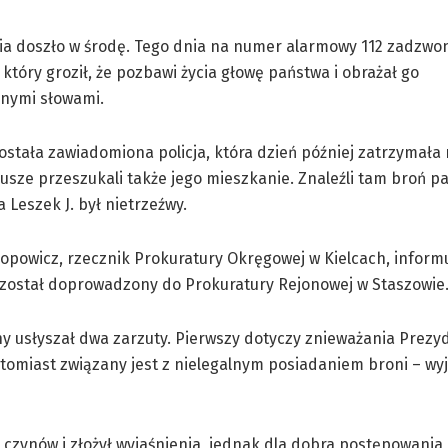
a doszło w środę. Tego dnia na numer alarmowy 112 zadzwon
który groził, że pozbawi życia głowę państwa i obrażał go
lnymi słowami.
ostała zawiadomiona policja, która dzień później zatrzymała
usze przeszukali także jego mieszkanie. Znaleźli tam broń pa
 Leszek J. był nietrzeźwy.
opowicz, rzecznik Prokuratury Okręgowej w Kielcach, informuj
został doprowadzony do Prokuratury Rejonowej w Staszowie
y usłyszał dwa zarzuty. Pierwszy dotyczy znieważania Prezyd
tomiast związany jest z nielegalnym posiadaniem broni – wyj
 czynów i złożył wyjaśnienia, jednak dla dobra postępowania