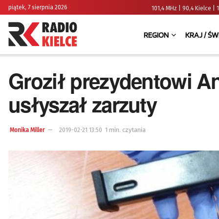
piątek, 7 sierpnia 2026
101,4 MHz | 90,4 Kielce
REGION
KRAJ / ŚW
Groził prezydentowi An
usłyszał zarzuty
1 min. czytania
Monika Miller
2019-02-21 13:50