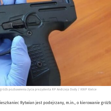
gróźb pozbawienia życia prezydenta RP Andrzeja Dudy / KWP Kielce
ieszkaniec Rytwian jest podejrzany, m.in., o kierowanie gróź