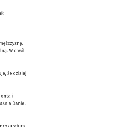
ił
 mężczyznę.
lną. W chwili
e, że dzisiaj
.
enta i
aśnia Daniel
 prokuratura