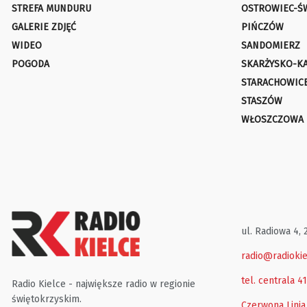
STREFA MUNDURU
OSTROWIEC-Ś
GALERIE ZDJĘĆ
PIŃCZÓW
WIDEO
SANDOMIERZ
POGODA
SKARŻYSKO-K
STARACHOWIC
STASZÓW
WŁOSZCZOWA
ul. Radiowa 4, 
radio@radiokie
tel. centrala 4
Radio Kielce - największe radio w regionie
świętokrzyskim.
Czerwona Linia