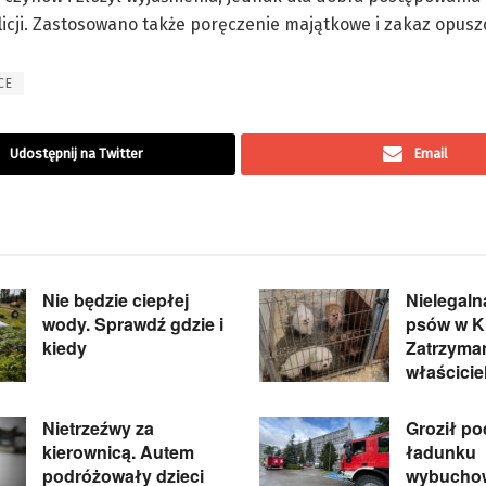
licji. Zastosowano także poręczenie majątkowe i zakaz opuszc
CE
Udostępnij na Twitter
Email
Nie będzie ciepłej
Nielegal
wody. Sprawdź gdzie i
psów w Ki
kiedy
Zatrzyma
właścicie
Nietrzeźwy za
Groził p
kierownicą. Autem
ładunku
podróżowały dzieci
wybuchow