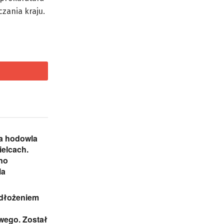
zania kraju.
na hodowla
elcach.
no
la
odłożeniem
ego. Został