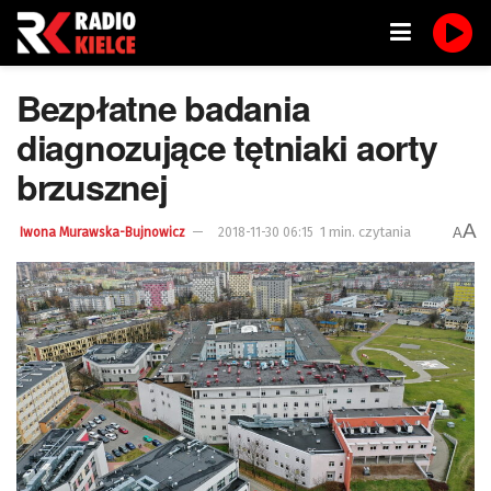
Bezpłatne badania
diagnozujące tętniaki aorty
brzusznej
A
1 min. czytania
A
Iwona Murawska-Bujnowicz
2018-11-30 06:15