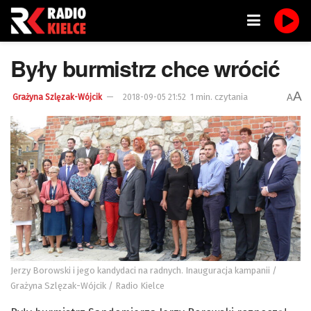
Były burmistrz chce wrócić
A
1 min. czytania
A
Grażyna Szlęzak-Wójcik
2018-09-05 21:52
Jerzy Borowski i jego kandydaci na radnych. Inauguracja kampanii /
Grażyna Szlęzak-Wójcik / Radio Kielce