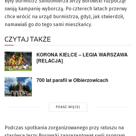
Były burmistrz Sandomierza Jerzy Borowski rozpoczął
swoją kampanię wyborczą. Po czterech latach przerwy
chce wrócić na urząd burmistrza, gdyż, jak stwierdził,
namawiali go do tego sami mieszkańcy.
CZYTAJ TAKŻE
KORONA KIELCE – LEGIA WARSZAWA
[RELACJA]
700 lat parafii w Olbierzowicach
POKAŻ WIĘCEJ
Podczas spotkania zorganizowanego przy ratuszu na
starówce Jerzy Borowski zaprezentował swój program