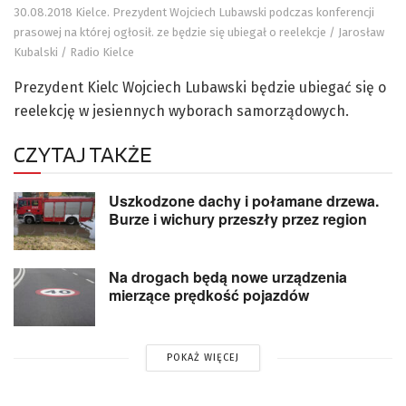
30.08.2018 Kielce. Prezydent Wojciech Lubawski podczas konferencji
prasowej na której ogłosił. ze będzie się ubiegał o reelekcje / Jarosław
Kubalski / Radio Kielce
Prezydent Kielc Wojciech Lubawski będzie ubiegać się o
reelekcję w jesiennych wyborach samorządowych.
CZYTAJ TAKŻE
Uszkodzone dachy i połamane drzewa.
Burze i wichury przeszły przez region
Na drogach będą nowe urządzenia
mierzące prędkość pojazdów
POKAŻ WIĘCEJ