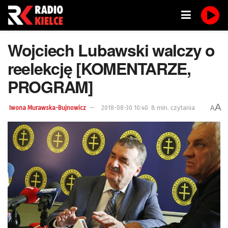
Wojciech Lubawski walczy o
reelekcję [KOMENTARZE,
PROGRAM]
A
8 min. czytania
A
Iwona Murawska-Bujnowicz
2018-08-30 10:40