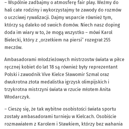
– Wspólnie zadbajmy o atmosferę fair play. Weźmy do
hali całe rodziny i wykorzystajmy te zawody do rozmów
o uczciwej rywalizacji. Dajmy wsparcie również tym,
którzy są daleko od swoich domów. Niech nasz doping
doda im wiary w to, że mogą wszystko – mówi Karol
Bielecki, który z „orzełkiem na piersi” rozegrał 255
meczów.
Ambasadorami młodzieżowych mistrzostw świata w piłce
ręcznej kobiet do lat 18 są również były reprezentant
Polski i zawodnik Vive Kielce Sławomir Szmal oraz
dwukrotna złota medalistka igrzysk olimpijskich i
trzykrotna mistrzyni świata w rzucie młotem Anita
Włodarczyk.
– Cieszę się, że tak wybitne osobistości świata sportu
zostały ambasadorami turnieju w Kielcach. Osobiście
rozmawiałem z Karolem i Sławkiem, którzy bez wahania