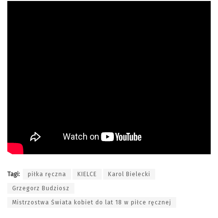
Tagi:
piłka ręczna
KIELCE
Karol Bielecki
Grzegorz Budziosz
Mistrzostwa Świata kobiet do lat 18 w piłce ręcznej