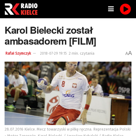
Karol Bielecki został
ambasadorem [FILM]
A
2 min. czytania
A
Rafał Szymczyk
2018-07-29 19:15
28.07.2016 Kielce. Mecz towarzyski w piłkę ręczna. Reprezentacja Polski
- Motor Zaporoże. Karol Bielecki. / Jarosław Kubalski / Radio Kielce