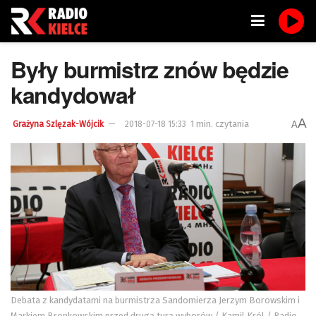
Były burmistrz znów będzie
kandydował
A
1 min. czytania
A
Grażyna Szlęzak-Wójcik
2018-07-18 15:33
Debata z kandydatami na burmistrza Sandomierza Jerzym Borowskim i
Markiem Bronkowskim przed drugą turą wyborów / Kamil Król / Radio