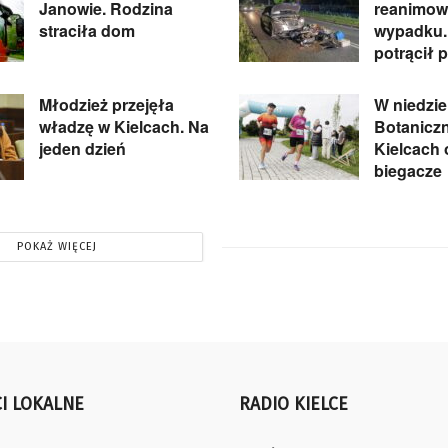
Janowie. Rodzina
reanimow
straciła dom
wypadku.
potrącił 
Młodzież przejęła
W niedzie
władzę w Kielcach. Na
Botanicz
jeden dzień
Kielcach
biegacze
POKAŻ WIĘCEJ
I LOKALNE
RADIO KIELCE