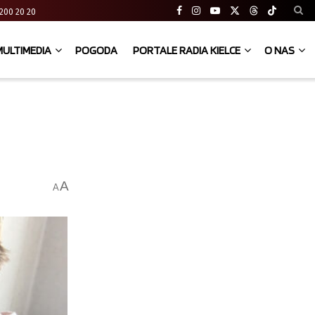
41 200 20 20
MULTIMEDIA
POGODA
PORTALE RADIA KIELCE
O NAS
A
A