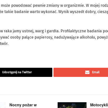
y może powodować pewnie zmiany w organizmie. W mojej rodzi
e takie badanie warto wykonać. Wynik wyszedł dobry, cieszę 
w raka jamy ustnej, warg i gardła. Profilaktyczne badania p
wać osoby palące papierosy, nadużywające alkoholu, powyże
twór.
Udostępnij na Twitter
Email
Nocny pożar w
Motocykli