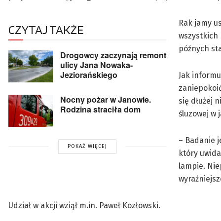
Rak jamy u
CZYTAJ TAKŻE
wszystkich
późnych sta
Drogowcy zaczynają remont
ulicy Jana Nowaka-
Jeziorańskiego
Jak informu
zaniepokoić
Nocny pożar w Janowie.
się dłużej 
Rodzina straciła dom
śluzowej w 
– Badanie j
POKAŻ WIĘCEJ
który uwida
lampie. Nie
wyraźniejsz
Udział w akcji wziął m.in. Paweł Kozłowski.