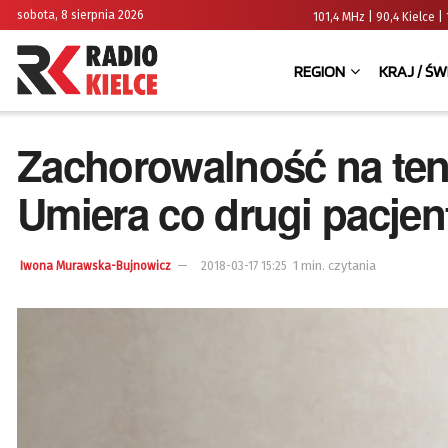
sobota, 8 sierpnia 2026
101,4 MHz | 90,4 Kielce
REGION
KRAJ / ŚW
Zachorowalność na ten
Umiera co drugi pacjen
1 min. czytania
Iwona Murawska-Bujnowicz
2018-03-17 15:25