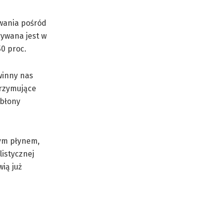
wania pośród
ywana jest w
50 proc.
winny nas
trzymujące
 błony
nym płynem,
istycznej
ią już