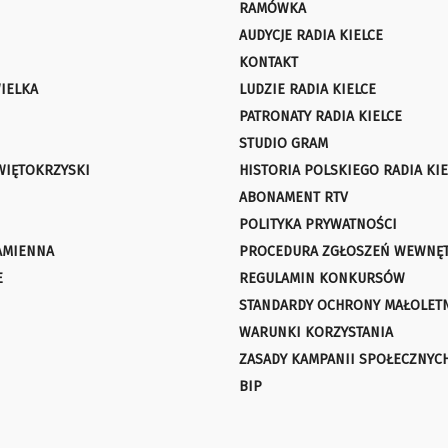
RAMÓWKA
AUDYCJE RADIA KIELCE
KONTAKT
IELKA
LUDZIE RADIA KIELCE
PATRONATY RADIA KIELCE
STUDIO GRAM
WIĘTOKRZYSKI
HISTORIA POLSKIEGO RADIA KIE
ABONAMENT RTV
POLITYKA PRYWATNOŚCI
AMIENNA
PROCEDURA ZGŁOSZEŃ WEWNĘ
E
REGULAMIN KONKURSÓW
STANDARDY OCHRONY MAŁOLET
WARUNKI KORZYSTANIA
ZASADY KAMPANII SPOŁECZNYC
BIP