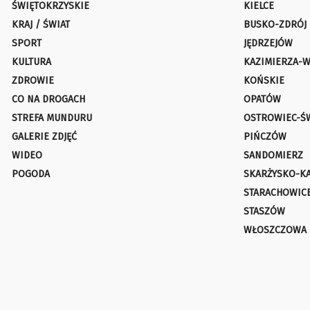
ŚWIĘTOKRZYSKIE
KIELCE
KRAJ / ŚWIAT
BUSKO-ZDRÓJ
SPORT
JĘDRZEJÓW
KULTURA
KAZIMIERZA-W
ZDROWIE
KOŃSKIE
CO NA DROGACH
OPATÓW
STREFA MUNDURU
OSTROWIEC-Ś
GALERIE ZDJĘĆ
PIŃCZÓW
WIDEO
SANDOMIERZ
POGODA
SKARŻYSKO-K
STARACHOWIC
STASZÓW
WŁOSZCZOWA