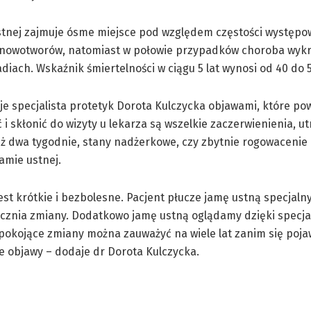
stnej zajmuje ósme miejsce pod względem częstości występo
 nowotworów, natomiast w połowie przypadków choroba wykr
diach. Wskaźnik śmiertelności w ciągu 5 lat wynosi od 40 do 
je specjalista protetyk Dorota Kulczycka objawami, które po
 i skłonić do wizyty u lekarza są wszelkie zaczerwienienia, u
niż dwa tygodnie, stany nadżerkowe, czy zbytnie rogowacenie
jamie ustnej.
est krótkie i bezbolesne. Pacjent płucze jamę ustną specjal
cznia zmiany. Dodatkowo jamę ustną oglądamy dzięki specjal
pokojące zmiany można zauważyć na wiele lat zanim się pojaw
e objawy – dodaje dr Dorota Kulczycka.