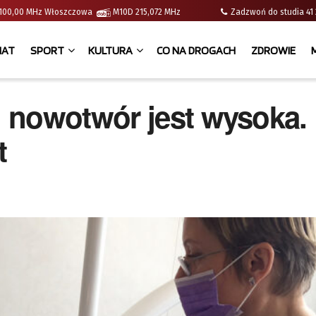
 | 100,00 MHz Włoszczowa
M10D 215,072 MHz
Zadzwoń do studia 
IAT
SPORT
KULTURA
CO NA DROGACH
ZDROWIE
 nowotwór jest wysoka.
t