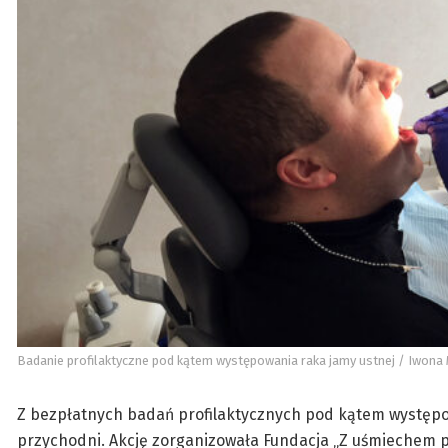
Badanie profilaktyczne pod kątem występowania raka jamy ustnej / Iwona
Z bezpłatnych badań profilaktycznych pod kątem występow
przychodni. Akcję zorganizowała Fundacja „Z uśmiechem pr