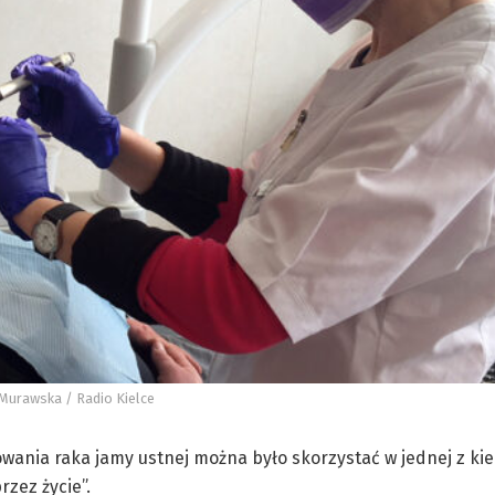
 Murawska / Radio Kielce
ania raka jamy ustnej można było skorzystać w jednej z kie
zez życie”.