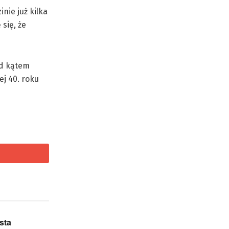
nie już kilka
się, że
od kątem
j 40. roku
sta