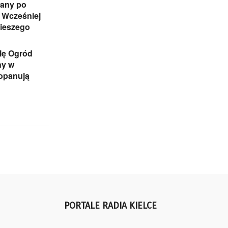
any po
 Wcześniej
pieszego
lę Ogród
ny w
 opanują
PORTALE RADIA KIELCE