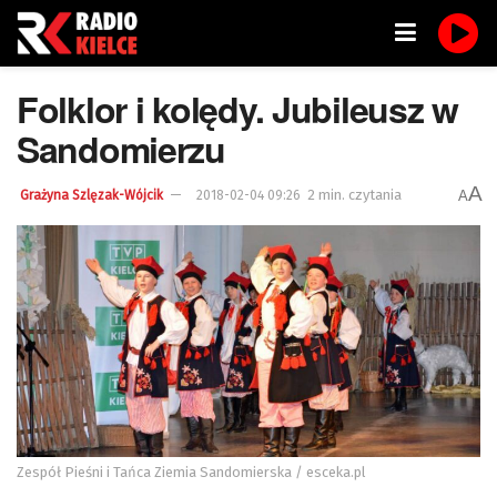
Folklor i kolędy. Jubileusz w
Sandomierzu
A
2 min. czytania
A
Grażyna Szlęzak-Wójcik
2018-02-04 09:26
Zespół Pieśni i Tańca Ziemia Sandomierska / esceka.pl