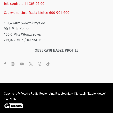
tel. centrala 41 363 05 00
Czerwona Linia Radia Kielce
600 904 600
101,4 MHz Świętokrzyskie
90,4 MHz Kielce
100,0 MHz Włoszczowa
215,072 MHz / KANAŁ 10D
OBSERWUJ NASZE PROFILE
Copyright © Polskie Radio Regionalna Rozgłośnia w Kielcach "Radio Kielce"
S.A. 2026.