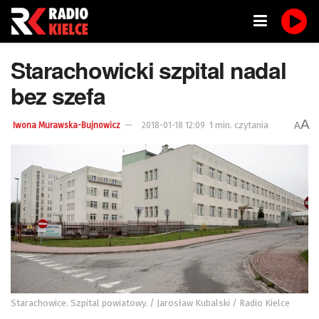
Starachowicki szpital nadal
bez szefa
A
1 min. czytania
A
Iwona Murawska-Bujnowicz
2018-01-18 12:09
Starachowice. Szpital powiatowy. / Jarosław Kubalski / Radio Kielce