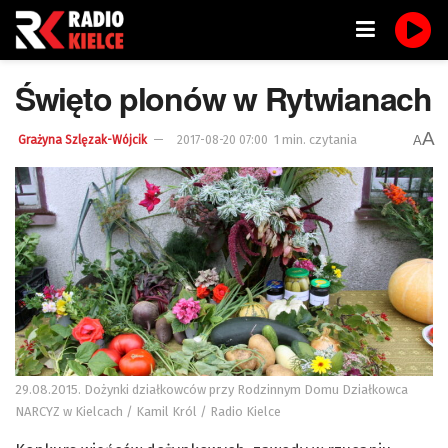
Święto plonów w Rytwianach
A
1 min. czytania
A
Grażyna Szlęzak-Wójcik
2017-08-20 07:00
29.08.2015. Dożynki działkowców przy Rodzinnym Domu Działkowca
NARCYZ w Kielcach / Kamil Król / Radio Kielce