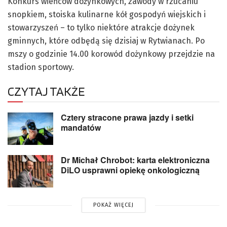
Konkurs wieńców dożynkowych, zawody w rzucaniu
snopkiem, stoiska kulinarne kół gospodyń wiejskich i
stowarzyszeń – to tylko niektóre atrakcje dożynek
gminnych, które odbędą się dzisiaj w Rytwianach. Po
mszy o godzinie 14.00 korowód dożynkowy przejdzie na
stadion sportowy.
CZYTAJ TAKŻE
Cztery stracone prawa jazdy i setki
mandatów
Dr Michał Chrobot: karta elektroniczna
DiLO usprawni opiekę onkologiczną
POKAŻ WIĘCEJ