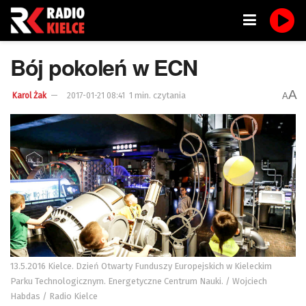
Bój pokoleń w ECN
A
1 min. czytania
A
Karol Żak
2017-01-21 08:41
13.5.2016 Kielce. Dzień Otwarty Funduszy Europejskich w Kieleckim
Parku Technologicznym. Energetyczne Centrum Nauki. / Wojciech
Habdas / Radio Kielce