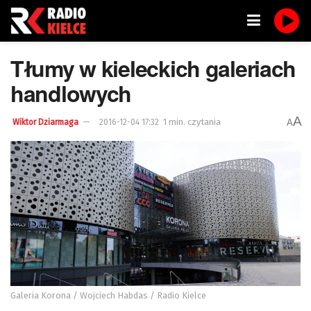
Tłumy w kieleckich galeriach
handlowych
A
1 min. czytania
A
Wiktor Dziarmaga
2016-12-04 17:32
Galeria Korona / Wojciech Habdas / Radio Kielce