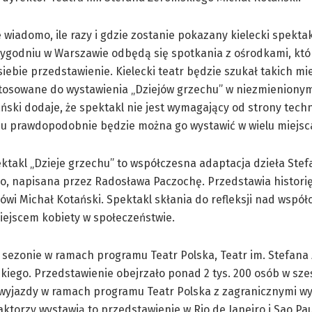
e wiadomo, ile razy i gdzie zostanie pokazany kielecki spektak
ygodniu w Warszawie odbędą się spotkania z ośrodkami, któ
siebie przedstawienie. Kielecki teatr będzie szukał takich mie
tosowane do wystawienia „Dziejów grzechu” w niezmienionym 
ński dodaje, że spektakl nie jest wymagający od strony techn
mu prawdopodobnie będzie można go wystawić w wielu miejs
ektakl „Dzieje grzechu” to współczesna adaptacja dzieła Ste
o, napisana przez Radosława Paczochę. Przedstawia historię
ówi Michał Kotański. Spektakl skłania do refleksji nad wspó
iejscem kobiety w społeczeństwie.
 sezonie w ramach programu Teatr Polska, Teatr im. Stefana
skiego. Przedstawienie obejrzało ponad 2 tys. 200 osób w sze
ć wyjazdy w ramach programu Teatr Polska z zagranicznymi w
torzy wystawią to przedstawienie w Rio de Janeiro i Sao Paul