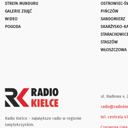
STREFA MUNDURU
OSTROWIEC-Ś
GALERIE ZDJĘĆ
PIŃCZÓW
WIDEO
SANDOMIERZ
POGODA
SKARŻYSKO-K
STARACHOWIC
STASZÓW
WŁOSZCZOWA
ul. Radiowa 4, 
radio@radiokie
tel. centrala 4
Radio Kielce - największe radio w regionie
świętokrzyskim.
Czerwona Linia