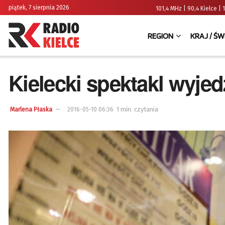
piątek, 7 sierpnia 2026
101,4 MHz | 90,4 Kielce
REGION
KRAJ / ŚW
Kielecki spektakl wyjed
1 min. czytania
Marlena Płaska
2016-05-10 06:36