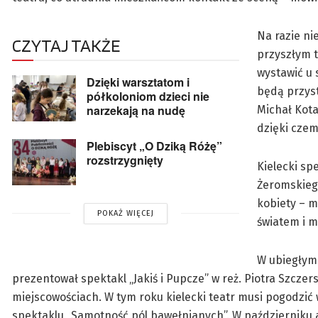
Na razie ni
CZYTAJ TAKŻE
przyszłym t
wystawić u 
Dzięki warsztatom i
będą przys
półkoloniom dzieci nie
narzekają na nudę
Michał Kota
dzięki cze
Plebiscyt „O Dziką Różę”
rozstrzygnięty
Kielecki sp
Żeromskieg
kobiety – m
POKAŻ WIĘCEJ
światem i m
W ubiegłym
prezentował spektakl „Jakiś i Pupcze” w reż. Piotra Szczer
miejscowościach. W tym roku kielecki teatr musi pogodzi
spektaklu „Samotność pól bawełnianych”. W październiku ak