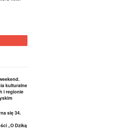
 weekend.
a kulturalne
h i regionie
zyskim
a się 34.
ści „O Dziką