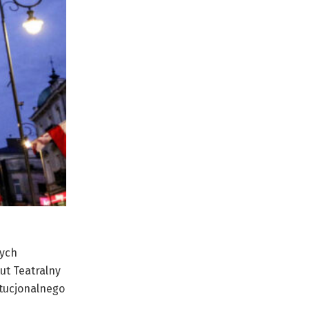
nych
ut Teatralny
ytucjonalnego