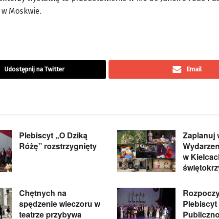
 w Moskwie.
Udostępnij na Twitter
Email
Plebiscyt „O Dziką
Zaplanuj
Różę” rozstrzygnięty
Wydarzeni
w Kielcac
świętokr
Chętnych na
Rozpoczyn
spędzenie wieczoru w
Plebiscyt
teatrze przybywa
Publiczno