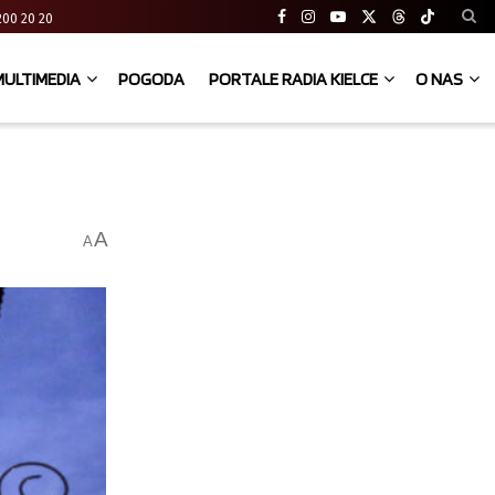
41 200 20 20
MULTIMEDIA
POGODA
PORTALE RADIA KIELCE
O NAS
A
A