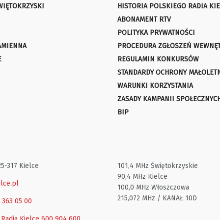
WIĘTOKRZYSKI
HISTORIA POLSKIEGO RADIA KIE
ABONAMENT RTV
POLITYKA PRYWATNOŚCI
AMIENNA
PROCEDURA ZGŁOSZEŃ WEWNĘ
E
REGULAMIN KONKURSÓW
STANDARDY OCHRONY MAŁOLET
WARUNKI KORZYSTANIA
ZASADY KAMPANII SPOŁECZNYC
BIP
25-317 Kielce
101,4 MHz Świętokrzyskie
90,4 MHz Kielce
lce.pl
100,0 MHz Włoszczowa
215,072 MHz / KANAŁ 10D
1 363 05 00
 Radia Kielce
600 904 600