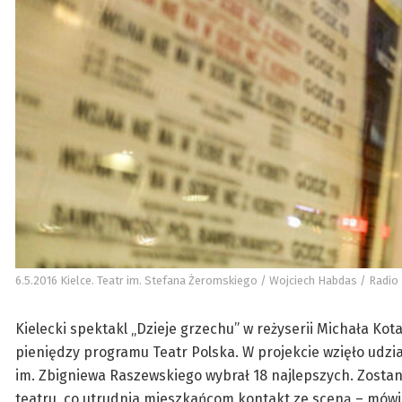
6.5.2016 Kielce. Teatr im. Stefana Żeromskiego / Wojciech Habdas / Radio 
Kielecki spektakl „Dzieje grzechu” w reżyserii Michała Ko
pieniędzy programu Teatr Polska. W projekcie wzięło udzia
im. Zbigniewa Raszewskiego wybrał 18 najlepszych. Zosta
teatru, co utrudnia mieszkańcom kontakt ze sceną – mówi