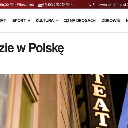
 | 100,00 MHz Włoszczowa
M10D 215,072 MHz
Zadzwoń do studia 
IAT
SPORT
KULTURA
CO NA DROGACH
ZDROWIE
zie w Polskę