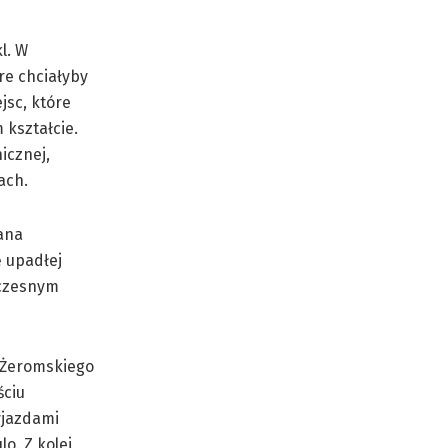
l. W
re chciałyby
jsc, które
kształcie.
icznej,
cach.
fana
 upadłej
łczesnym
 Żeromskiego
ściu
yjazdami
o. Z kolei