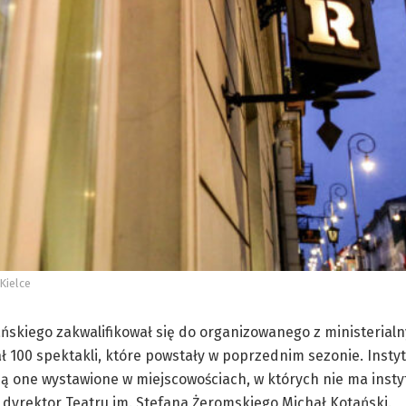
Kielce
tańskiego zakwalifikował się do organizowanego z ministerial
ł 100 spektakli, które powstały w poprzednim sezonie. Instyt
ną one wystawione w miejscowościach, w których nie ma inst
 dyrektor Teatru im. Stefana Żeromskiego Michał Kotański.