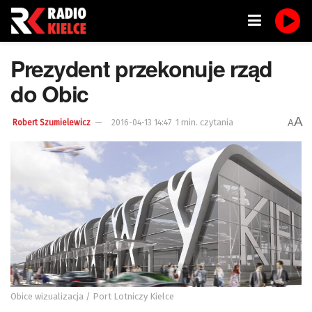
Prezydent przekonuje rząd
do Obic
A
1 min. czytania
A
Robert Szumielewicz
2016-04-13 14:47
Obice wizualizacja / Port Lotniczy Kielce