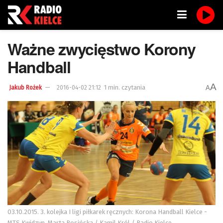
Ważne zwycięstwo Korony
Handball
A
1 min. czytania
A
Jakub Rożek
2016-04-02 21:12
03.10.2015. 3. kolejka I ligi piłkarek ręcznych: Korona Handball Kielce -
MTS Kwidzyn. Marta Rosińska / Kamil Król / Radio Kielce